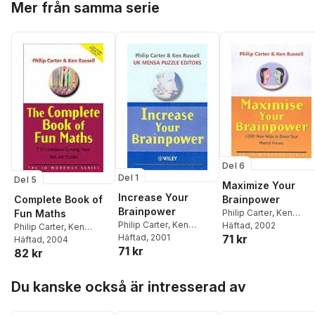
Mer från samma serie
Del 6
Del 1
Del 5
Maximize Your
Increase Your
Complete Book of
Brainpower
Brainpower
Fun Maths
Philip Carter
,
Ken
Philip Carter
,
Ken
Russell
Häftad
, 2002
Philip Carter
,
Ken
Russell
Häftad
, 2001
71 kr
Russell
Häftad
, 2004
71 kr
82 kr
Hoppa över listan
Du kanske också är intresserad av