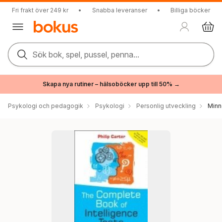
Fri frakt över 249 kr
•
Snabba leveranser
•
Billiga böcker
Sök bok, spel, pussel, penna...
Skapa nya rutiner – hälsoböcker upp till 50% →
Psykologi och pedagogik
Psykologi
Personlig utveckling
Minn