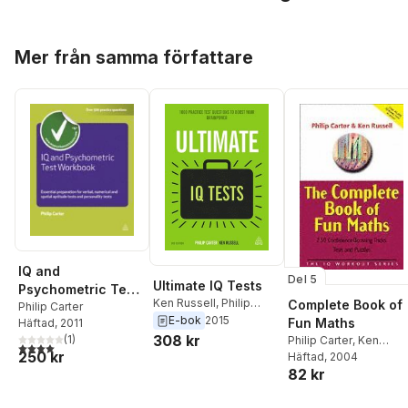
Hoppa över listan
Mer från samma författare
IQ and
Del 5
Ultimate IQ Tests
Psychometric Test
Ken Russell
,
Philip
Complete Book of
Workbook
Philip Carter
Carter
E-bok
2015
Fun Maths
Häftad
, 2011
308 kr
(
1
)
Philip Carter
,
Ken
4,0
utav 5 stjärnor. Totalt antal röster:
250 kr
Russell
Häftad
, 2004
82 kr
Hoppa över listan