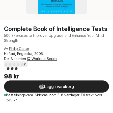
Complete Book of Intelligence Tests
500 Exercises to Improve, Upgrade and Enhance Your Mind
Strength
Av
Philip Carter
Häftad, Engelska, 2005
Del 8 i serien
IQ Workout Series
(
1
)
3,0
utav 5 stjärnor. Totalt antal röster:
98 kr
Lägg i varukorg
Beställningsvara.
Skickas
inom 5-8 vardagar
.
Fri frakt över
249 kr.