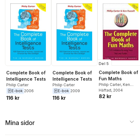
Del 5
Complete Book of
Complete Book of
Complete Book of
Fun Maths
Intelligence Tests
Intelligence Tests
Philip Carter
,
Ken
Philip Carter
Philip Carter
Russell
Häftad
, 2004
E-bok
2006
E-bok
2009
82 kr
116 kr
116 kr
Mina sidor