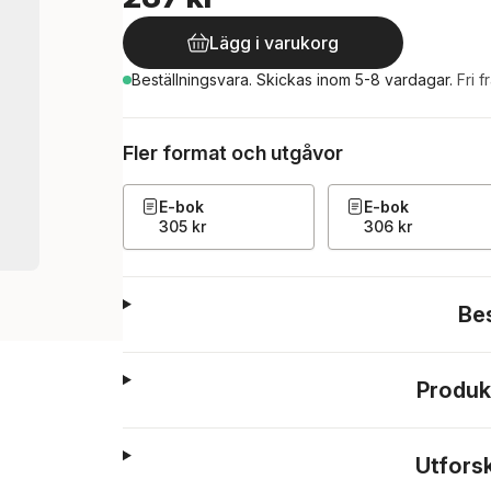
Lägg i varukorg
Beställningsvara.
Skickas
inom 5-8 vardagar
.
Fri f
Fler format och utgåvor
E-bok
E-bok
305 kr
306 kr
Be
Produk
Utfors