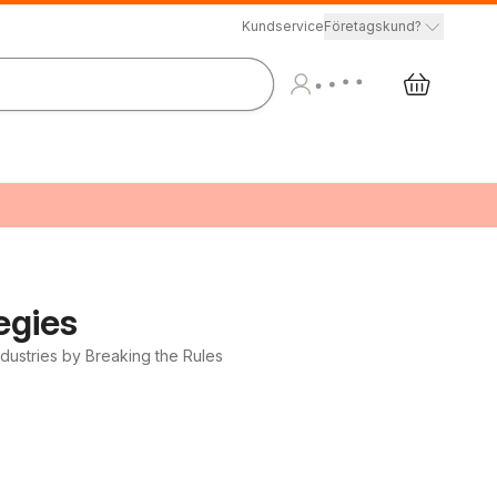
Kundservice
Företagskund?
egies
dustries by Breaking the Rules