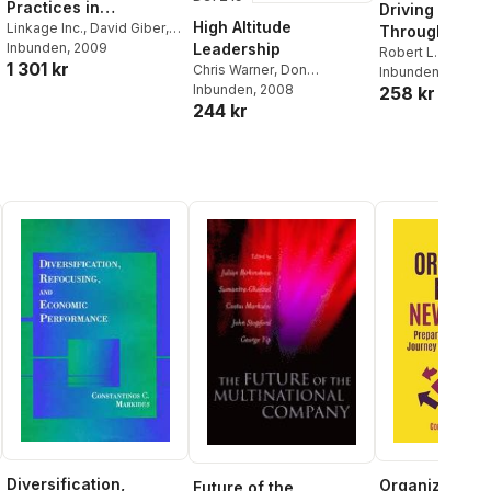
Practices in
Driving Result
High Altitude
Leadership
Linkage Inc.
,
David Giber
,
Through Soci
Samuel M. Lam
Inbunden
, 2009
,
Marshall
Leadership
Development
Networks
Robert L. Cross
,
1 301 kr
Goldsmith
,
Justin Bourke
Chris Warner
,
Don
Thomas
Inbunden
, 2009
Handbook
Schmincke
Inbunden
, 2008
258 kr
244 kr
Diversification,
Organizing for
Future of the