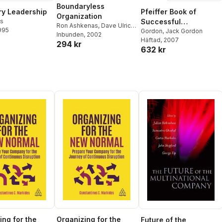
Boundaryless
ry Leadership
Pfeiffer Book of
Organization
us
Successful
Ron Ashkenas
,
Dave Ulrich
,
1995
Leadership
Gordon
,
Jack Gordon
Todd Jick
Inbunden
, 2002
,
Steve Kerr
Häftad
, 2007
Development Tools
294 kr
632 kr
ing for the
Organizing for the
Future of the