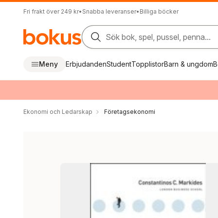
Fri frakt över 249 kr
•
Snabba leveranser
•
Billiga böcker
Sök bok, spel, pussel, penna...
Meny
Erbjudanden
Student
Topplistor
Barn & ungdom
B
Ekonomi och Ledarskap
Företagsekonomi