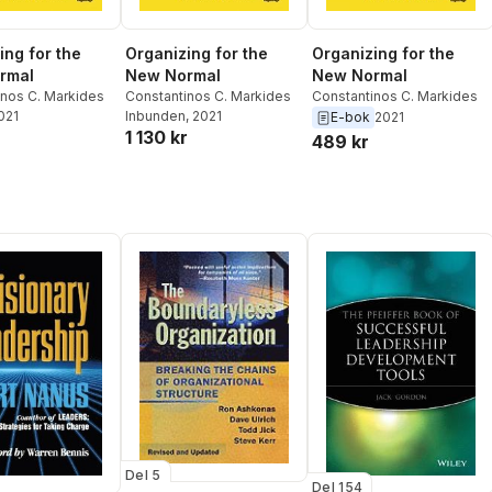
ing for the
Organizing for the
Organizing for the
rmal
New Normal
New Normal
inos C. Markides
Constantinos C. Markides
Constantinos C. Markides
2021
Inbunden
, 2021
E-bok
2021
1 130 kr
489 kr
Del 5
Del 154