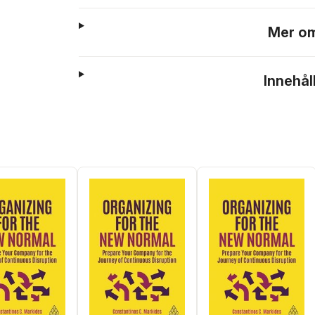
Mer om
Innehål