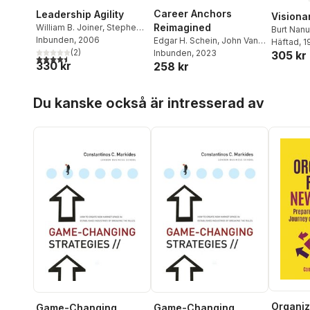
Career Anchors
Leadership Agility
Visiona
Reimagined
William B. Joiner
,
Stephen
Burt Nan
A. Josephs
Inbunden
, 2006
Edgar H. Schein
,
John Van
Häftad
, 
(
2
)
Maanen
Inbunden
,
Peter A. Schein
, 2023
305 kr
4,5
utav 5 stjärnor. Totalt antal röster:
330 kr
258 kr
Hoppa över listan
Du kanske också är intresserad av
Organiz
Game-Changing
Game-Changing