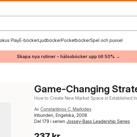
okus Play
E-böcker
Ljudböcker
Pocketböcker
Spel och pussel
Skapa nya rutiner – hälsoböcker upp till 50% →
Game-Changing Strat
How to Create New Market Space in Established In
Av
Constantinos C. Markides
Inbunden, Engelska, 2008
Del 179 i serien
Jossey-Bass Leadership Series
237 kr