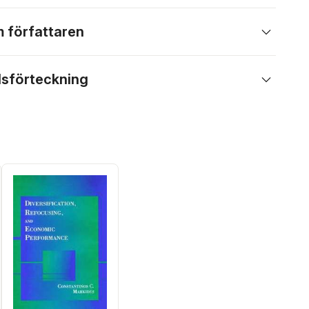
 författaren
lsförteckning