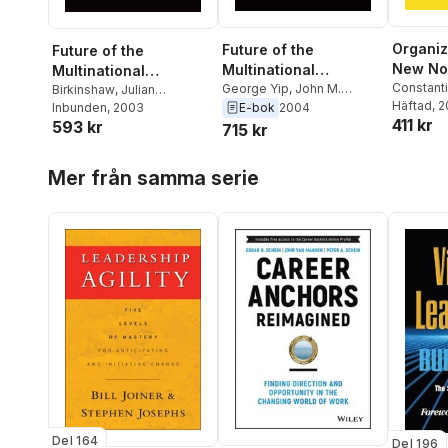
Organiz
Future of the
Future of the
New No
Multinational
Multinational
Constant
Company
George Yip
,
John M.
Company
Birkinshaw
,
Julian
Häftad
, 
Stopford
,
Constantinos C.
E-bok
2004
Birkinshaw
Inbunden
, 2003
,
Sumantra
411 kr
Markides
,
Sumantra
593 kr
Ghoshal
,
Constantinos C.
715 kr
Ghoshal
,
Julian Birkinshaw
Markides
,
John M.
Stopford
,
George Yip
Hoppa över listan
Mer från samma serie
Del 164
Del 196