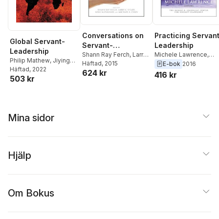
Practicing Servan
Conversations on
Global Servant-
Leadership
Servant-
Leadership
Michele Lawrence
,
Leadership
Shann Ray Ferch
,
Larry
Philip Mathew
,
Jiying
Larry C. Spears
C. Spears
Häftad
, 2015
,
Mary
E-bok
2016
Song
Häftad
,
Shann Ray Ferch
, 2022
,
624 kr
McFarland
,
Michael R.
416 kr
503 kr
Larry C. Spears
Carey
Mina sidor
Hjälp
Om Bokus