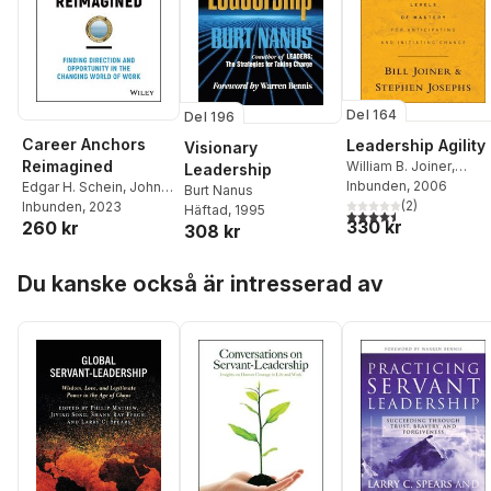
Del 164
Del 196
Career Anchors
Leadership Agility
Visionary
Reimagined
William B. Joiner
,
Leadership
Stephen A. Josephs
Inbunden
, 2006
Edgar H. Schein
,
John
Burt Nanus
(
2
)
Van Maanen
Inbunden
, 2023
,
Peter A.
Häftad
, 1995
4,5
utav 5 stjärnor. Tota
330 kr
260 kr
Schein
308 kr
Hoppa över listan
Du kanske också är intresserad av