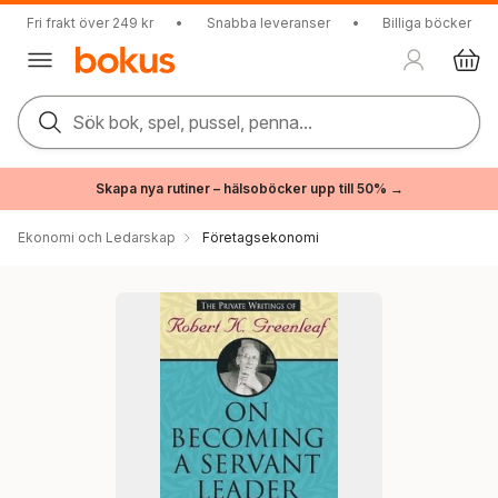
Fri frakt över 249 kr
•
Snabba leveranser
•
Billiga böcker
Sök bok, spel, pussel, penna...
Skapa nya rutiner – hälsoböcker upp till 50% →
Ekonomi och Ledarskap
Företagsekonomi