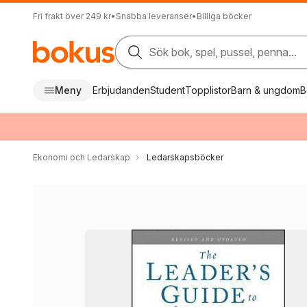
Fri frakt över 249 kr
•
Snabba leveranser
•
Billiga böcker
Sök bok, spel, pussel, penna...
Meny
Erbjudanden
Student
Topplistor
Barn & ungdom
B
Ekonomi och Ledarskap
Ledarskapsböcker