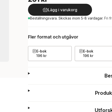
Lägg i varukorg
Beställningsvara.
Skickas
inom 5-8 vardagar
.
Fri f
Fler format och utgåvor
E-bok
E-bok
196 kr
196 kr
Be
Produk
Utfors