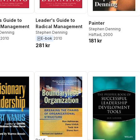
s Guide to
Leader's Guide to
Painter
l Management
Radical Management
Stephen Denning
Denning
Stephen Denning
Häftad
, 2000
2010
E-bok
2010
181 kr
281 kr