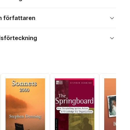
 författaren
lsförteckning