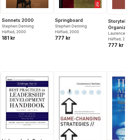
Sonnets 2000
Springboard
Storytelling in
Stephen Denning
Stephen Denning
Organizations
Häftad
, 2000
Häftad
, 2000
Laurence Prusak
181 kr
777 kr
Groh
Häftad
,
Stephen De
, 2004
777 kr
John Seely Brow