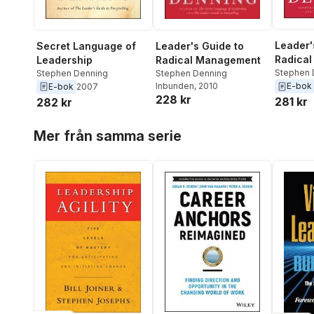
Leader'
Leader's Guide to
Secret Language of
Radica
Radical Management
Leadership
Stephen 
Stephen Denning
Stephen Denning
Inbunden
, 2010
E-bok
E-bok
2007
228 kr
281 kr
282 kr
Hoppa över listan
Mer från samma serie