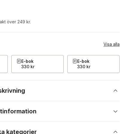
rakt över 249 kr.
Visa alla
E-bok
E-bok
330 kr
330 kr
skrivning
tinformation
ka kategorier