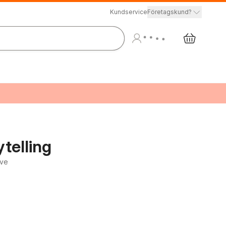
Kundservice
Företagskund?
telling
ive