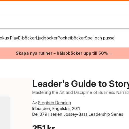
okus Play
E-böcker
Ljudböcker
Pocketböcker
Spel och pussel
Skapa nya rutiner – hälsoböcker upp till 50% →
Leader's Guide to Story
Mastering the Art and Discipline of Business Narrat
Av
Stephen Denning
Inbunden, Engelska, 2011
Del 379 i serien
Jossey-Bass Leadership Series
251 kr