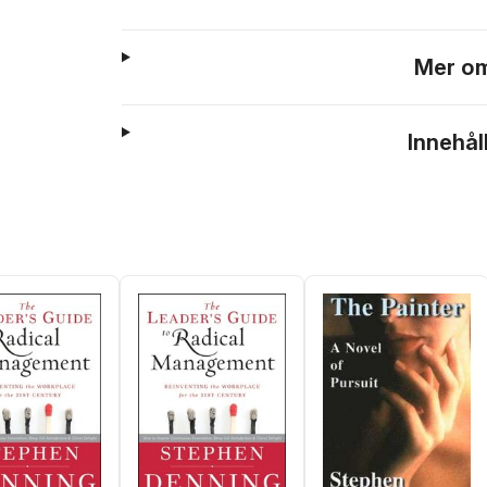
Mer om
Innehål