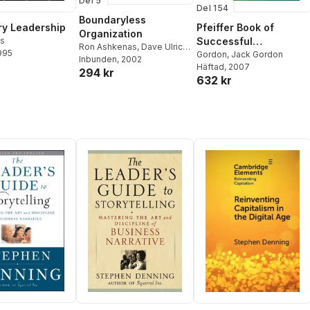
Del 5
Del 154
Boundaryless
ry Leadership
Pfeiffer Book of
Organization
us
Successful
Ron Ashkenas
,
Dave Ulrich
,
1995
Leadership
Gordon
,
Jack Gordon
Todd Jick
Inbunden
, 2002
,
Steve Kerr
Häftad
, 2007
Development Tools
294 kr
632 kr