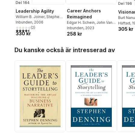
Del 164
Del 196
Career Anchors
Leadership Agility
Visiona
Reimagined
William B. Joiner
,
Stephen
Burt Nan
A. Josephs
Inbunden
, 2006
Edgar H. Schein
,
John Van
Häftad
, 
(
2
)
Maanen
Inbunden
,
Peter A. Schein
, 2023
305 kr
4,5
utav 5 stjärnor. Totalt antal röster:
330 kr
258 kr
Hoppa över listan
Du kanske också är intresserad av