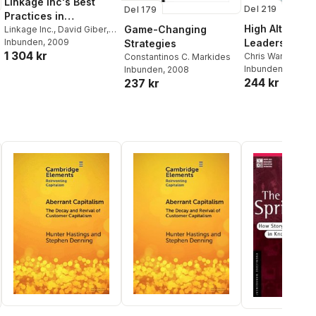
Linkage Inc's Best
Del 219
Del 179
Practices in
High Altitude
Game-Changing
Leadership
Linkage Inc.
,
David Giber
,
Samuel M. Lam
Inbunden
, 2009
,
Marshall
Leadership
Strategies
Development
1 304 kr
Goldsmith
,
Justin Bourke
Chris Warner
,
Do
Constantinos C. Markides
Handbook
Schmincke
Inbunden
, 2008
Inbunden
, 2008
244 kr
237 kr