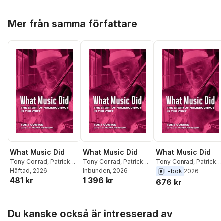
Hoppa över listan
Mer från samma författare
What Music Did
What Music Did
What Music Did
Tony Conrad
,
Patrick
Tony Conrad
,
Patrick
Tony Conrad
,
Patrick
Nickleson
Häftad
, 2026
Nickleson
Inbunden
, 2026
Nickleson
E-bok
2026
481 kr
1 396 kr
676 kr
Hoppa över listan
Du kanske också är intresserad av