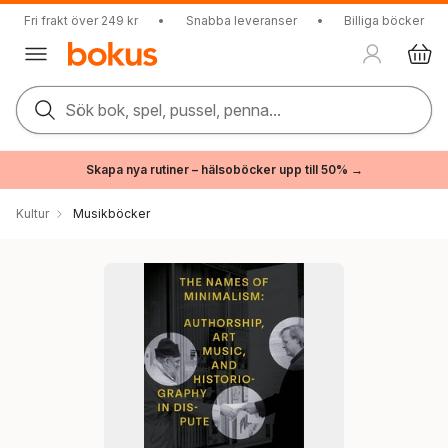
Fri frakt över 249 kr
•
Snabba leveranser
•
Billiga böcker
Sök bok, spel, pussel, penna...
Skapa nya rutiner – hälsoböcker upp till 50% →
Kultur
Musikböcker