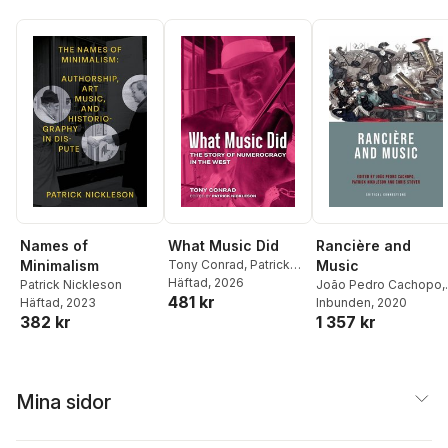
Names of
What Music Did
Rancière and
Minimalism
Tony Conrad
,
Patrick
Music
Nickleson
Häftad
, 2026
Patrick Nickleson
João Pedro Cachopo
,
481 kr
Häftad
, 2023
Patrick Nickleson
Inbunden
, 2020
,
Chri
382 kr
1 357 kr
Stover
Mina sidor