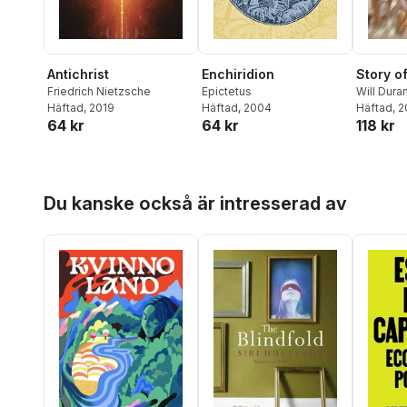
Enchiridion
Antichrist
Story o
Epictetus
Friedrich Nietzsche
Will Dura
Häftad
, 2004
Häftad
, 2019
Häftad
, 
64 kr
64 kr
118 kr
Hoppa över listan
Du kanske också är intresserad av