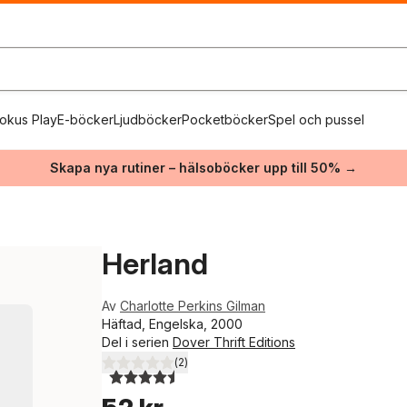
okus Play
E-böcker
Ljudböcker
Pocketböcker
Spel och pussel
Skapa nya rutiner – hälsoböcker upp till 50% →
Herland
Av
Charlotte Perkins Gilman
Häftad, Engelska, 2000
Del i serien
Dover Thrift Editions
(
2
)
4,5
utav 5 stjärnor. Totalt antal röster: