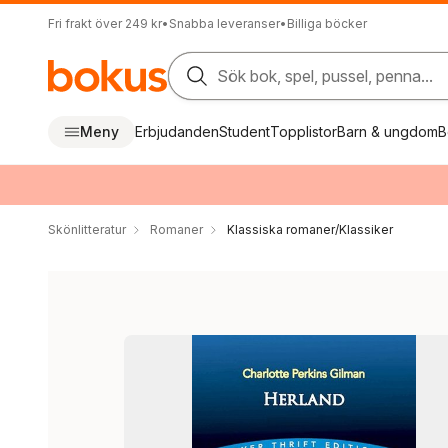
Fri frakt över 249 kr
•
Snabba leveranser
•
Billiga böcker
Sök bok, spel, pussel, penna...
Meny
Erbjudanden
Student
Topplistor
Barn & ungdom
B
Skönlitteratur
Romaner
Klassiska romaner/Klassiker