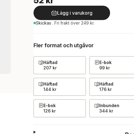
52 kr
Lägg i varukorg
Skickas
.
Fri frakt över 249 kr.
Fler format och utgåvor
Häftad
E-bok
207 kr
99 kr
Häftad
Häftad
144 kr
176 kr
E-bok
Inbunden
126 kr
344 kr