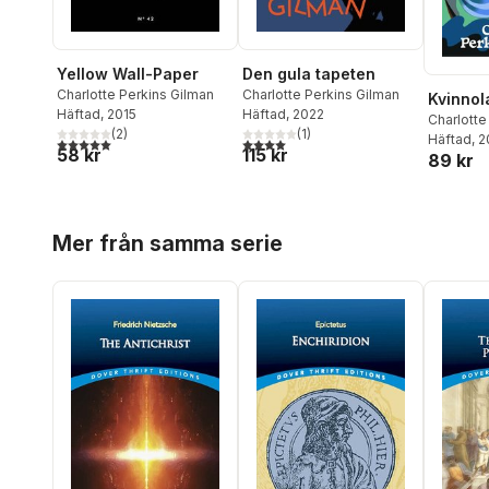
Den gula tapeten
Yellow Wall-Paper
Charlotte Perkins Gilman
Charlotte Perkins Gilman
Kvinnol
Häftad
, 2022
Häftad
, 2015
Charlotte
(
1
)
(
2
)
Häftad
, 
4,0
utav 5 stjärnor. Totalt antal röster:
5,0
utav 5 stjärnor. Totalt antal röster:
115 kr
58 kr
89 kr
Hoppa över listan
Mer från samma serie