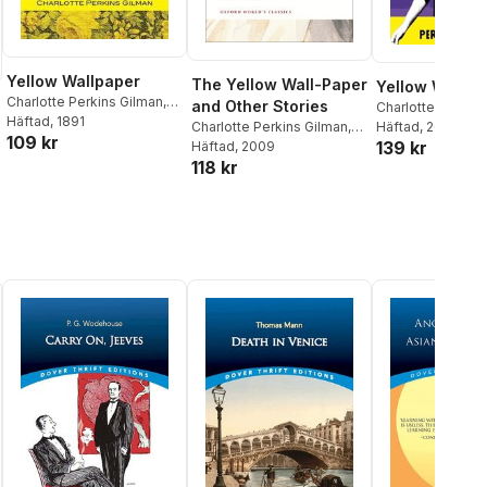
Yellow Wallpaper
The Yellow Wall-Paper
Yellow Wall-P
Charlotte Perkins Gilman
,
and Other Stories
Charlotte Perkins
Tony Darnell
Häftad
, 1891
Charlotte Perkins Gilman
,
Häftad
, 2025
109 kr
139 kr
Robert Shulman
Häftad
, 2009
118 kr