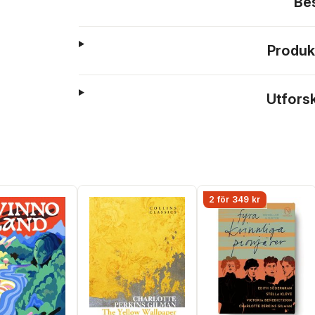
Be
Produk
Utfors
2 för 349 kr