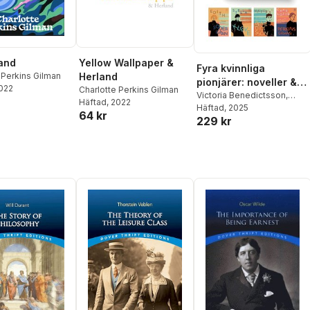
Yellow Wallpaper &
and
Fyra kvinnliga
Herland
 Perkins Gilman
pionjärer: noveller &
2022
Charlotte Perkins Gilman
dikter
Victoria Benedictsson
,
Häftad
, 2022
Stella Kleve
Häftad
, 2025
,
Charlotte
64 kr
229 kr
Perkins Gilman
,
Edith
Södergran