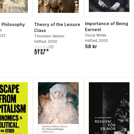
Importance of Being
f Philosophy
Theory of the Leisure
Earnest
nt
Class
Oscar Wilde
2022
Thorstein Veblen
Häftad
, 2000
Häftad
, 2000
58 kr
(
2
)
5,0
utav 5 stjärnor. Totalt antal röster:
91 kr