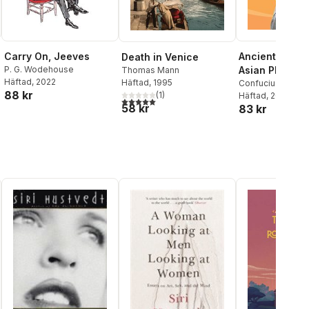
Carry On, Jeeves
Ancient Wisdo
Death in Venice
P. G. Wodehouse
Asian Philoso
Thomas Mann
Häftad
, 2022
Häftad
, 1995
Confucius
,
Lao T
88 kr
(
1
)
Tzu
Häftad
,
Asvaghosa
, 2026
5,0
utav 5 stjärnor. Totalt antal röster:
58 kr
83 kr