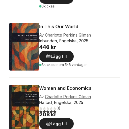
Skickas
In This Our World
Av
Charlotte Perkins Gilman
Inbunden, Engelska, 2025
446 kr
Lägg till
Skickas
inom 5-8 vardagar
Women and Economics
Av
Charlotte Perkins Gilman
Häftad, Engelska, 2025
(
1
)
5,0
utav 5 stjärnor. Totalt antal röster:
208 kr
Lägg till