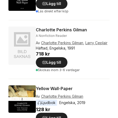
Lägg till
Läs direkt efter köp
Charlotte Perkins Gilman
A Nonfiction Reader
Av
Charlotte Perkins Gilman
,
Larry Ceplair
Häftad, Engelska, 1991
718 kr
Lägg till
Skickas
inom 3-6 vardagar
Yellow Wall-Paper
Av
Charlotte Perkins Gilman
Ljudbok
Engelska
, 
2019
128 kr
Lägg till