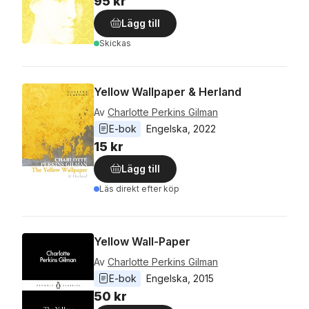
95 kr
Lägg till
Skickas
Yellow Wallpaper & Herland
Av
Charlotte Perkins Gilman
E-bok
Engelska
, 
2022
15 kr
Lägg till
Läs direkt efter köp
Yellow Wall-Paper
Av
Charlotte Perkins Gilman
E-bok
Engelska
, 
2015
50 kr