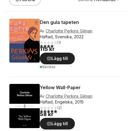
Den gula tapeten
Av
Charlotte Perkins Gilman
Häftad, Svenska, 2022
(
1
)
4,0
utav 5 stjärnor. Totalt antal röster:
115 kr
Lägg till
Skickas
Yellow Wall-Paper
Av
Charlotte Perkins Gilman
Häftad, Engelska, 2015
(
2
)
5,0
utav 5 stjärnor. Totalt antal röster:
58 kr
Lägg till