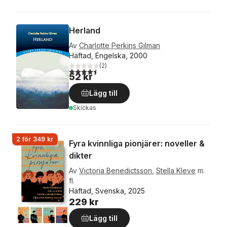
Herland
Av
Charlotte Perkins Gilman
Häftad, Engelska, 2000
(
2
)
4,5
utav 5 stjärnor. Totalt antal röster:
52 kr
Lägg till
Skickas
2 för 349 kr
Fyra kvinnliga pionjärer: noveller &
dikter
Av
Victoria Benedictsson
,
Stella Kleve
m.
fl.
Häftad, Svenska, 2025
229 kr
Lägg till