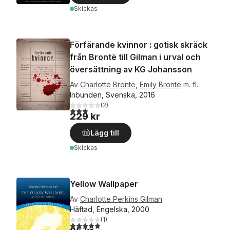
Skickas
Förfärande kvinnor : gotisk skräck
från Brontë till Gilman i urval och
översättning av KG Johansson
Av
Charlotte Brontë
,
Emily Brontë
m. fl.
Inbunden, Svenska, 2016
(
2
)
3,0
utav 5 stjärnor. Totalt antal röster:
229 kr
Lägg till
Skickas
Yellow Wallpaper
Av
Charlotte Perkins Gilman
Häftad, Engelska, 2000
(
1
)
5,0
utav 5 stjärnor. Totalt antal röster: