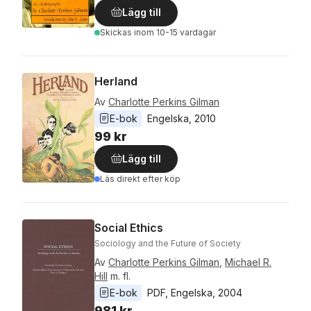
Lägg till
Skickas
inom 10-15 vardagar
Herland
Av
Charlotte Perkins Gilman
E-bok
Engelska
, 
2010
99 kr
Lägg till
Läs direkt efter köp
Social Ethics
Sociology and the Future of Society
Av
Charlotte Perkins Gilman
,
Michael R.
Hill
m. fl.
E-bok
PDF
, 
Engelska
, 
2004
981 kr