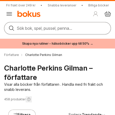
Fri frakt över 249 kr
•
Snabba leveranser
•
Billiga böcker
Sök bok, spel, pussel, penna...
Skapa nya rutiner – hälsoböcker upp till 50% →
Författare
Charlotte Perkins Gilman
Charlotte Perkins Gilman –
författare
Visar alla böcker från författaren . Handla med fri frakt och
snabb leverans.
458
produkter
Filtrera
Sortera:
Trendande