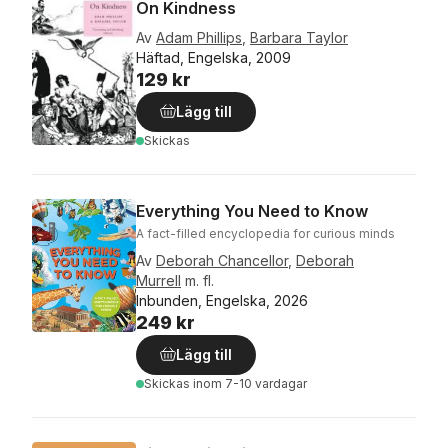
On Kindness
Av
Adam Phillips
,
Barbara Taylor
Häftad, Engelska, 2009
129 kr
Lägg till
Skickas
Everything You Need to Know
A fact-filled encyclopedia for curious minds
Av
Deborah Chancellor
,
Deborah
Murrell
m. fl.
Inbunden, Engelska, 2026
249 kr
Lägg till
Skickas
inom 7-10 vardagar