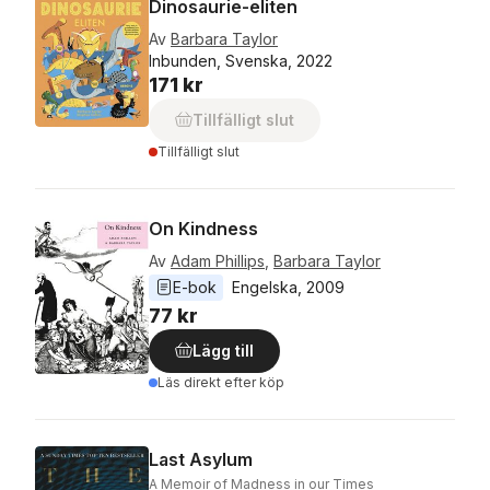
Dinosaurie-eliten
Av
Barbara Taylor
Inbunden, Svenska, 2022
171 kr
Tillfälligt slut
Tillfälligt slut
On Kindness
Av
Adam Phillips
,
Barbara Taylor
E-bok
Engelska
, 
2009
77 kr
Lägg till
Läs direkt efter köp
Last Asylum
A Memoir of Madness in our Times