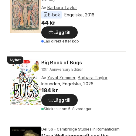
Av
Barbara Taylor
E-bok
Engelska
, 
2016
44 kr
Lägg till
Läs direkt efter köp
Nyhet
Big Book of Bugs
10th Anniversary Edition
Av
Yuval Zommer
,
Barbara Taylor
Inbunden, Engelska, 2026
184 kr
Lägg till
Skickas
inom 5-8 vardagar
Del 56 - Cambridge Studies in Romanticism
Mary Wollstonecraft and the