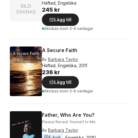
Häftad, Engelska
245 kr
Lägg till
Skickas
inom 3-6 vardagar
A Secure Faith
Av
Barbara Taylor
Häftad, Engelska, 2011
236 kr
Lägg till
Skickas
inom 3-6 vardagar
Father, Who Are You?
Please Reveal Yourself to Me
Av
Barbara Taylor
E-bok
Engelska
, 
2010