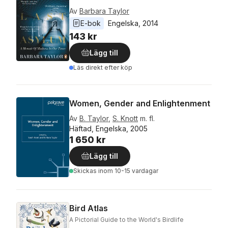
Av
Barbara Taylor
E-bok
Engelska
, 
2014
143 kr
Lägg till
Läs direkt efter köp
Women, Gender and Enlightenment
Av
B. Taylor
,
S. Knott
m. fl.
Häftad, Engelska, 2005
1 650 kr
Lägg till
Skickas
inom 10-15 vardagar
Bird Atlas
A Pictorial Guide to the World's Birdlife