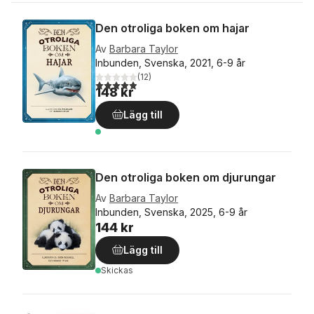
Den otroliga boken om hajar
Av
Barbara Taylor
Inbunden, Svenska, 2021, 6-9 år
(
12
)
4,9
utav 5 stjärnor. Totalt antal röster:
148 kr
Lägg till
Den otroliga boken om djurungar
Av
Barbara Taylor
Inbunden, Svenska, 2025, 6-9 år
144 kr
Lägg till
Skickas