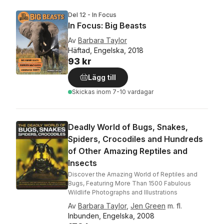
Del 12 - In Focus
In Focus: Big Beasts
Av
Barbara Taylor
Häftad, Engelska, 2018
93 kr
Lägg till
Skickas
inom 7-10 vardagar
Deadly World of Bugs, Snakes,
Spiders, Crocodiles and Hundreds
of Other Amazing Reptiles and
Insects
Discover the Amazing World of Reptiles and
Bugs, Featuring More Than 1500 Fabulous
Wildlife Photographs and Illustrations
Av
Barbara Taylor
,
Jen Green
m. fl.
Inbunden, Engelska, 2008