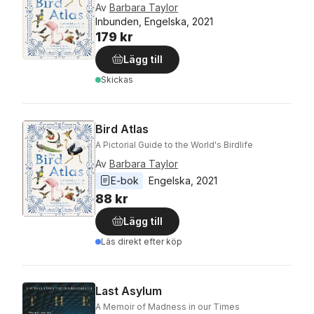
Av
Barbara Taylor
Inbunden, Engelska, 2021
179 kr
Lägg till
Skickas
Bird Atlas
A Pictorial Guide to the World's Birdlife
Av
Barbara Taylor
E-bok
Engelska
, 
2021
88 kr
Lägg till
Läs direkt efter köp
Last Asylum
A Memoir of Madness in our Times