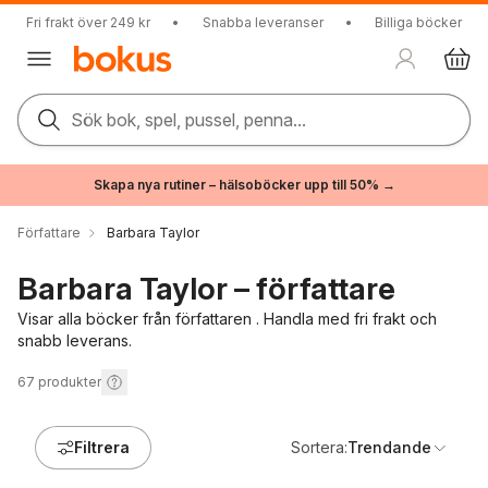
Fri frakt över 249 kr
•
Snabba leveranser
•
Billiga böcker
Sök bok, spel, pussel, penna...
Skapa nya rutiner – hälsoböcker upp till 50% →
Författare
Barbara Taylor
Barbara Taylor – författare
Visar alla böcker från författaren . Handla med fri frakt och
snabb leverans.
67
produkter
Filtrera
Sortera:
Trendande