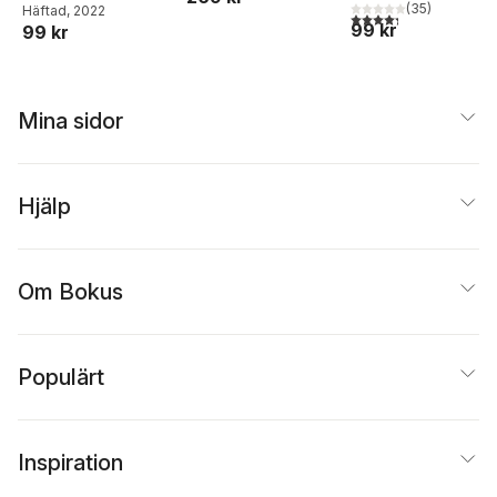
(
35
)
Häftad
, 2022
4,3
utav 5 stjärnor. Tota
99 kr
99 kr
Mina sidor
Hjälp
Om Bokus
Populärt
Inspiration