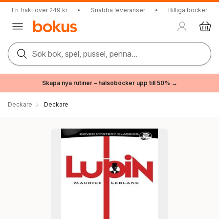
Fri frakt över 249 kr
•
Snabba leveranser
•
Billiga böcker
Sök bok, spel, pussel, penna...
Skapa nya rutiner – hälsoböcker upp till 50% →
Deckare
Deckare