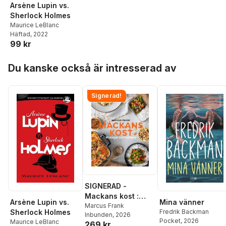
Arsène Lupin vs.
Sherlock Holmes
Maurice LeBlanc
Häftad
, 2022
99 kr
Hoppa över listan
Du kanske också är intresserad av
Signerad!
SIGNERAD -
Mackans kost :
Mina vänner
Arsène Lupin vs.
Middagar och
Marcus Frank
Fredrik Backman
Sherlock Holmes
Inbunden
, 2026
matlådor
Pocket
, 2026
Maurice LeBlanc
269 kr