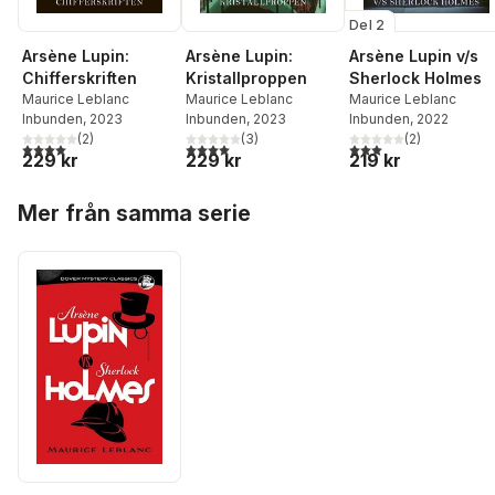
Del 2
Arsène Lupin:
Arsène Lupin:
Arsène Lupin v/s
Chifferskriften
Kristallproppen
Sherlock Holmes
Maurice Leblanc
Maurice Leblanc
Maurice Leblanc
Inbunden
, 2023
Inbunden
, 2023
Inbunden
, 2022
(
2
)
(
3
)
(
2
)
4,0
utav 5 stjärnor. Totalt antal röster:
4,0
utav 5 stjärnor. Totalt antal röster:
3,0
utav 5 stjärnor. Tota
229 kr
229 kr
219 kr
Hoppa över listan
Mer från samma serie