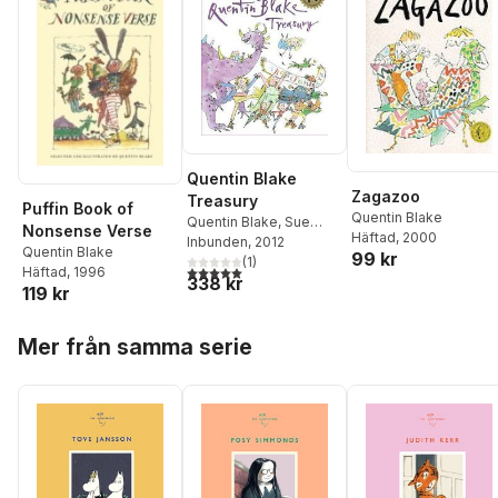
Quentin Blake
Zagazoo
Treasury
Puffin Book of
Quentin Blake
Quentin Blake
,
Sue
Nonsense Verse
Häftad
, 2000
Buswell
Inbunden
, 2012
Quentin Blake
99 kr
(
1
)
5,0
utav 5 stjärnor. Totalt antal röster:
Häftad
, 1996
338 kr
119 kr
Hoppa över listan
Mer från samma serie