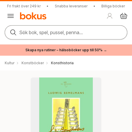
Fri frakt över 249 kr
•
Snabba leveranser
•
Billiga böcker
Sök bok, spel, pussel, penna...
Skapa nya rutiner – hälsoböcker upp till 50% →
Kultur
Konstböcker
Konsthistoria