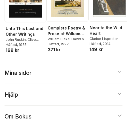
Near to the Wild
Complete Poetry &
Unto This Last and
Heart
Prose of William
Other Writings
Clarice Lispector
Blake
William Blake
,
David V.
John Ruskin
,
Clive
Häftad
, 2014
Erdman
Häftad
, 1997
Wilmer
Häftad
, 1985
149 kr
371 kr
169 kr
Mina sidor
Hjälp
Om Bokus