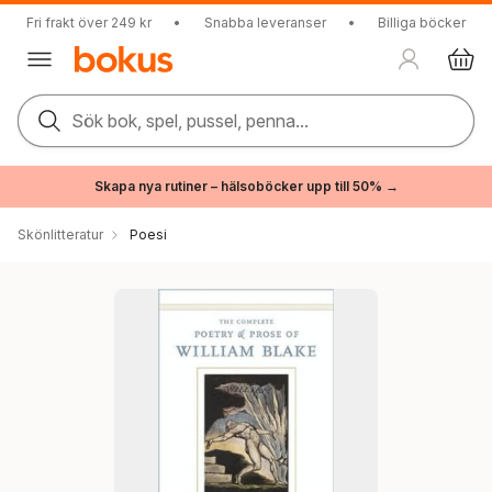
Fri frakt över 249 kr
•
Snabba leveranser
•
Billiga böcker
Sök bok, spel, pussel, penna...
Skapa nya rutiner – hälsoböcker upp till 50% →
Skönlitteratur
Poesi