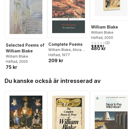
William Blake
William Blake
Häftad
, 2000
(
2
)
Complete Poems
Selected Poems of
4,5
utav 5 stjärnor. Tota
480 kr
William Blake
,
Alicia
William Blake
Ostriker
Häftad
, 1977
William Blake
209 kr
Häftad
, 2000
75 kr
Hoppa över listan
Du kanske också är intresserad av