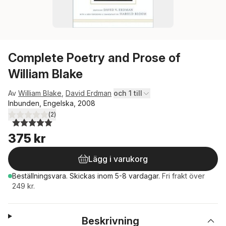
Complete Poetry and Prose of
William Blake
Av
William Blake
,
David Erdman
och 1 till
Inbunden, Engelska, 2008
(
2
)
5,0
utav 5 stjärnor. Totalt antal röster:
375 kr
Lägg i varukorg
Beställningsvara.
Skickas
inom 5-8 vardagar
.
Fri frakt över
249 kr.
Beskrivning