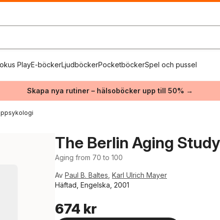
okus Play
E-böcker
Ljudböcker
Pocketböcker
Spel och pussel
Skapa nya rutiner – hälsoböcker upp till 50% →
uppsykologi
The Berlin Aging Stud
Aging from 70 to 100
Av
Paul B. Baltes
,
Karl Ulrich Mayer
Häftad, Engelska, 2001
674 kr