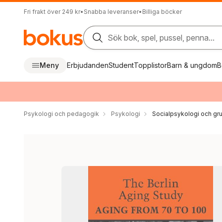
Fri frakt över 249 kr
•
Snabba leveranser
•
Billiga böcker
Sök bok, spel, pussel, penna...
Meny
Erbjudanden
Student
Topplistor
Barn & ungdom
B
Psykologi och pedagogik
Psykologi
Socialpsykologi och gr