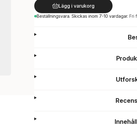
Lägg i varukorg
Beställningsvara.
Skickas
inom 7-10 vardagar
.
Fri 
Be
Produk
Utfors
Recens
Innehål