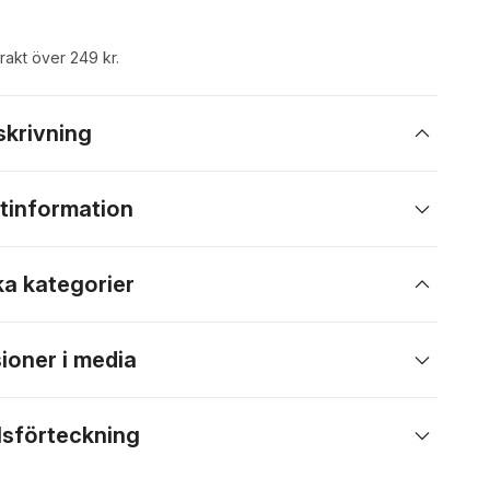
frakt över 249 kr.
skrivning
tinformation
ka kategorier
ioner i media
lsförteckning