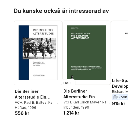
Hoppa över listan
Du kanske också är intresserad av
Life-Sp
Del 3
Develo
Die Berliner
Die Berliner
Behavio
Richard M
Altersstudie Ein
Altersstudie Ein
Featherm
E-bok
Projekt Der Berlin-
VCH
,
Karl Ulrich Mayer
,
Paul
Projekt Der Berlin-
VCH
,
Paul B. Baltes
,
Karl
915 kr
B. Baltes
Inbunden
, 1996
Ulrich Mayer
Häftad
, 1996
Brandenburgischen
Brandenburgischen
1 214 kr
556 kr
Akademie Der
Akademie Der