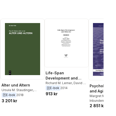
Life-Span
Development and
Behavior
Richard M. Lerner
,
David L.
Alter und Altern
Psychology of
Featherman
,
Paul B. Baltes
E-bok
2014
Ursula M. Staudinger
,
and Aging (Ps
913 kr
Jurgen Mittelstra
,
Paul B.
E-bok
2018
Revivals)
Margret M. Balte
Baltes
3 201 kr
Baltes
Inbunden
, 2014
2 851 kr