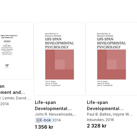
an
pment and
r
. Lerner
,
David L.
Life-span
Life-span
an
,
Paul B. Baltes
2014
Developmental
Developmental
Psychology
John R. Nesselroade
,
Psychology
Paul B. Baltes
,
Hayne W.
Hayne W. Reese
,
Paul B.
Reese
Inbunden
,
John R.
, 2016
E-bok
2014
2 328 kr
Baltes
Nesselroade
1 356 kr