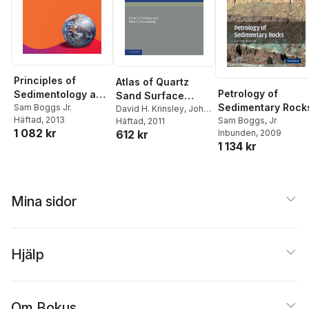
Principles of
Atlas of Quartz
Petrology of
Sedimentology and
Sand Surface
Sedimentary Rock
Stratigraphy
Sam Boggs Jr.
Textures
David H. Krinsley
,
John
Häftad
, 2013
Sam Boggs, Jr
C. Doornkamp
Häftad
, 2011
1 082 kr
Inbunden
, 2009
612 kr
1 134 kr
Mina sidor
Hjälp
Om Bokus