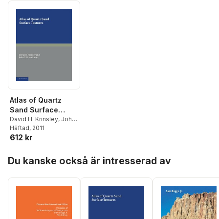
Atlas of Quartz
Sand Surface
Textures
David H. Krinsley
,
John
C. Doornkamp
Häftad
, 2011
612 kr
Hoppa över listan
Du kanske också är intresserad av