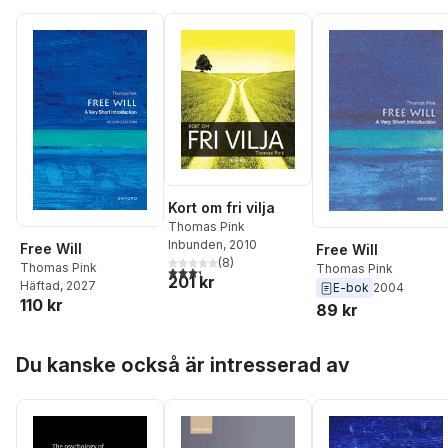
Kort om fri vilja
Thomas Pink
Inbunden
, 2010
Free Will
Free Will
(
8
)
Thomas Pink
Thomas Pink
3,3
utav 5 stjärnor. Totalt antal röster:
201 kr
Häftad
, 2027
E-bok
2004
110 kr
89 kr
Hoppa över listan
Du kanske också är intresserad av