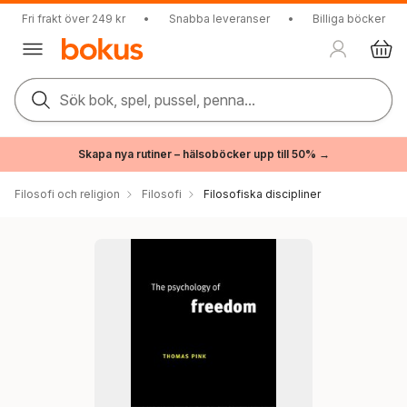
Fri frakt över 249 kr
•
Snabba leveranser
•
Billiga böcker
Sök bok, spel, pussel, penna...
Skapa nya rutiner – hälsoböcker upp till 50% →
Filosofi och religion
Filosofi
Filosofiska discipliner