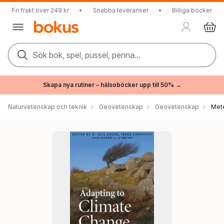
Fri frakt över 249 kr
•
Snabba leveranser
•
Billiga böcker
Sök bok, spel, pussel, penna...
Skapa nya rutiner – hälsoböcker upp till 50% →
Naturvetenskap och teknik
Geovetenskap
Geovetenskap
Mete