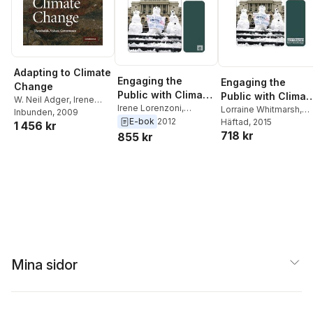
Adapting to Climate
Engaging the
Engaging the
Change
Public with Climate
Public with Climat
W. Neil Adger
,
Irene
Change
Irene Lorenzoni
,
Change
Lorraine Whitmarsh
,
Lorenzoni
Inbunden
, 2009
,
Karen L.
Saffron O'Neill
,
Lorraine
E-bok
2012
Irene Lorenzoni
Häftad
, 2015
,
1 456 kr
O'Brien
Whitmarsh
718 kr
Lorraine Whitmarsh
,
855 kr
Saffron O'Neill
,
Irene
Lorenzoni
Mina sidor