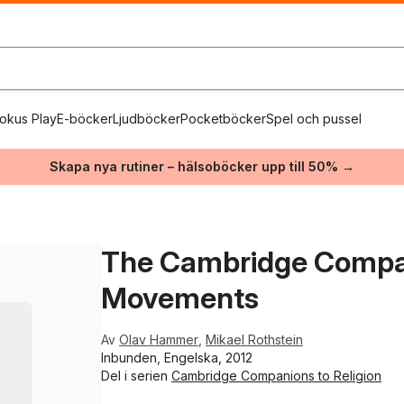
okus Play
E-böcker
Ljudböcker
Pocketböcker
Spel och pussel
Skapa nya rutiner – hälsoböcker upp till 50% →
The Cambridge Compan
Movements
Av
Olav Hammer
,
Mikael Rothstein
Inbunden, Engelska, 2012
Del i serien
Cambridge Companions to Religion