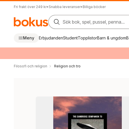
Fri frakt över 249 kr
•
Snabba leveranser
•
Billiga böcker
Sök bok, spel, pussel, penna...
Meny
Erbjudanden
Student
Topplistor
Barn & ungdom
B
Filosofi och religion
Religion och tro