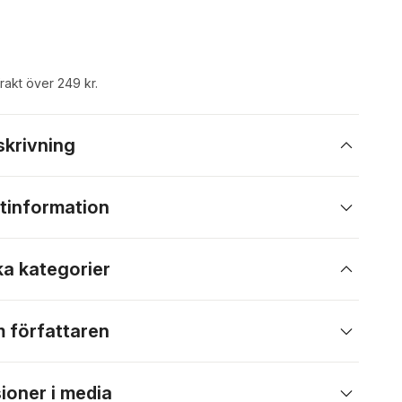
frakt över 249 kr.
skrivning
tinformation
ka kategorier
 författaren
ioner i media