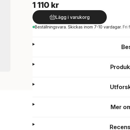
1 110 kr
Lägg i varukorg
Beställningsvara.
Skickas
inom 7-10 vardagar
.
Fri 
Be
Produk
Utfors
Mer om
Recens