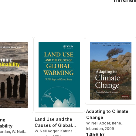
Adapting to Climate
Change
Land Use and the
ing
W. Neil Adger
,
Irene
Causes of Global
bility
Lorenzoni
Inbunden
, 2009
,
Karen L. O'Brien
Warming
W. Neil Adger
,
Katrina
ordan
,
W. Neil
1 456 kr