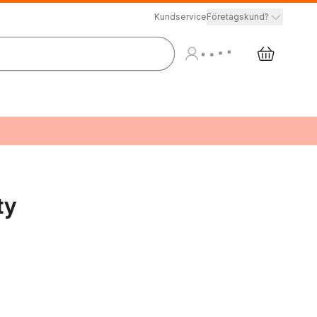
Kundservice
Företagskund?
ty