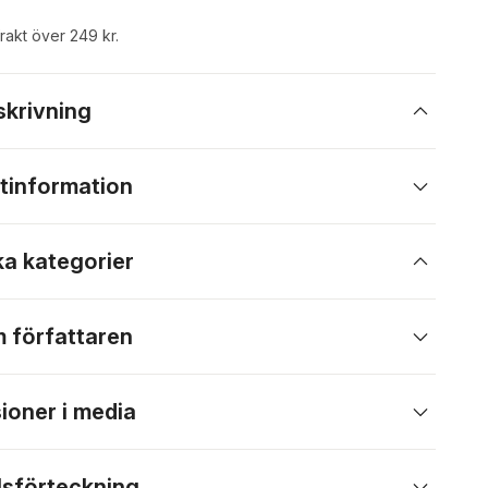
frakt över 249 kr.
skrivning
tinformation
ka kategorier
 författaren
ioner i media
lsförteckning