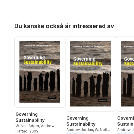
Hoppa över listan
Du kanske också är intresserad av
Governing
Governing
Govern
Sustainability
Sustainability
Sustaina
W. Neil Adger
,
Andrew
Andrew Jordan
,
W. Neil
Andrew J
Jordan
Häftad
, 2009