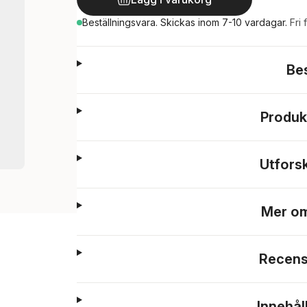
Beställningsvara.
Skickas
inom 7-10 vardagar
.
Fri 
Be
Produk
Utfors
Mer om
Recens
Innehål