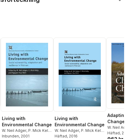
Adapting to C
Living with
Living with
Change
Environmental Change
Environmental Change
W. Neil Adger
,
Ir
W. Neil Adger
,
P. Mick Kelly
,
W. Neil Adger
,
P. Mick Kelly
,
Lorenzoni
Häftad
, 2010
,
Karen 
Nguyen Huu Ninh
Inbunden
, 2001
Nguyen Huu Ninh
Häftad
, 2016