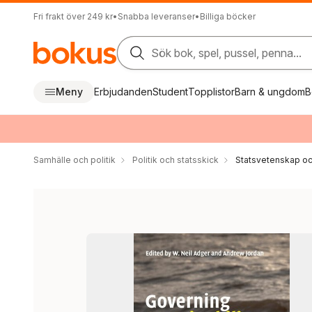
Fri frakt över 249 kr
•
Snabba leveranser
•
Billiga böcker
Sök bok, spel, pussel, penna...
Meny
Erbjudanden
Student
Topplistor
Barn & ungdom
B
Samhälle och politik
Politik och statsskick
Statsvetenskap och