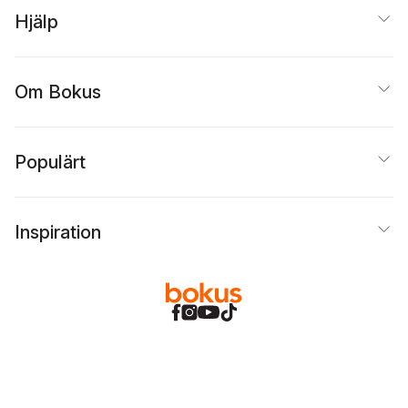
Hjälp
Om Bokus
Populärt
Inspiration
Bokus
@
Cookies
Anpassa cookies
Integritetspolicy
Köpvillkor