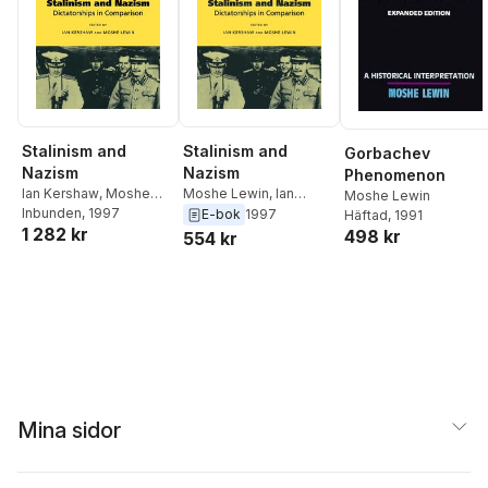
Stalinism and
Stalinism and
Gorbachev
Nazism
Nazism
Phenomenon
Ian Kershaw
,
Moshe
Moshe Lewin
,
Ian
Moshe Lewin
Lewin
Inbunden
, 1997
Kershaw
E-bok
1997
Häftad
, 1991
1 282 kr
498 kr
554 kr
Mina sidor