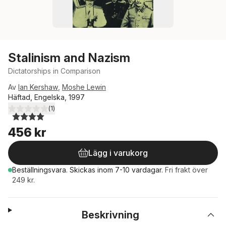
Stalinism and Nazism
Dictatorships in Comparison
Av
Ian Kershaw
,
Moshe Lewin
Häftad, Engelska, 1997
(
1
)
4,0
utav 5 stjärnor. Totalt antal röster:
456 kr
Lägg i varukorg
Beställningsvara.
Skickas
inom 7-10 vardagar
.
Fri frakt över
249 kr.
Beskrivning