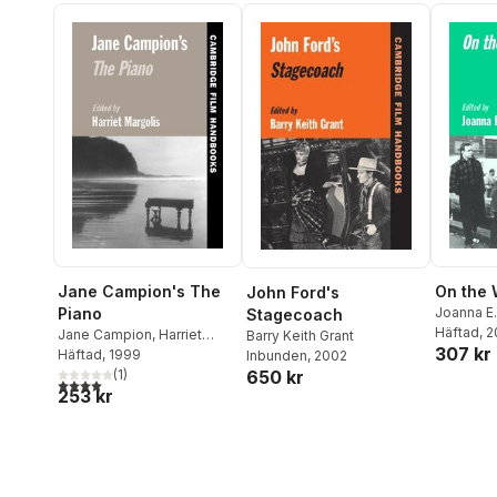
Jane Campion's The
On the 
John Ford's
Piano
Joanna E.
Stagecoach
Häftad
, 
Jane Campion
,
Harriet
Barry Keith Grant
307 kr
Margolis
Häftad
, 1999
Inbunden
, 2002
650 kr
(
1
)
4,0
utav 5 stjärnor. Totalt antal röster:
253 kr