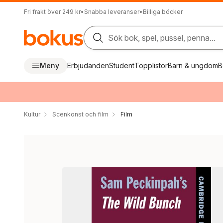
Fri frakt över 249 kr
•
Snabba leveranser
•
Billiga böcker
Sök bok, spel, pussel, penna...
Meny
Erbjudanden
Student
Topplistor
Barn & ungdom
B
Kultur
Scenkonst och film
Film