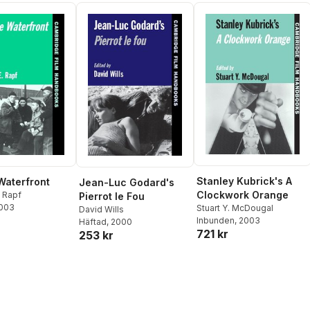
Stanley Kubrick's A
Waterfront
Jean-Luc Godard's
Clockwork Orange
 Rapf
Pierrot le Fou
2003
Stuart Y. McDougal
David Wills
Inbunden
, 2003
Häftad
, 2000
721 kr
253 kr