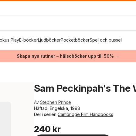
okus Play
E-böcker
Ljudböcker
Pocketböcker
Spel och pussel
Skapa nya rutiner – hälsoböcker upp till 50% →
Sam Peckinpah's The 
Av
Stephen Prince
Häftad, Engelska, 1998
Del i serien
Cambridge Film Handbooks
240 kr