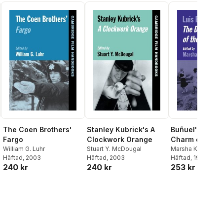
The Coen Brothers'
Stanley Kubrick's A
Buñuel's The 
Fargo
Clockwork Orange
Charm of the
William G. Luhr
Stuart Y. McDougal
Bourgeoisie
Marsha Kinder
Häftad
, 2003
Häftad
, 2003
Häftad
, 1999
240 kr
240 kr
253 kr