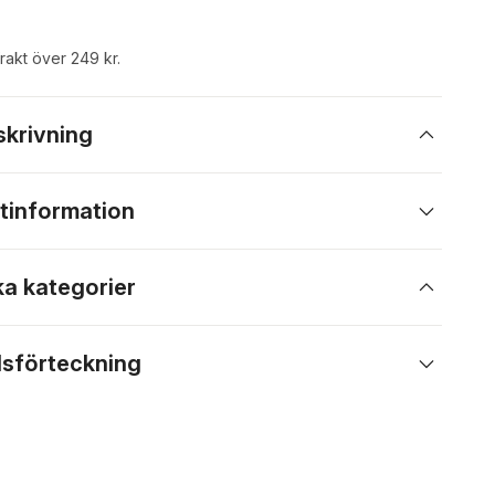
frakt över 249 kr.
skrivning
tinformation
ka kategorier
lsförteckning