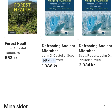
Forest Health
Defrosting Ancient
Defrosting Ancien
John D. Castello
,
Microbes
Microbes
Stephen A. Teale
Häftad
, 2011
John D. Castello
,
Scott
Scott Rogers
,
John D.
553 kr
Rogers
Castello
Inbunden
, 2019
E-bok
2019
2 034 kr
1 088 kr
Mina sidor