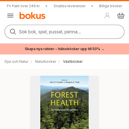
Fri frakt över 249 kr
•
Snabba leveranser
•
Billiga böcker
Sök bok, spel, pussel, penna...
Skapa nya rutiner – hälsoböcker upp till 50% →
Djur och Natur
Naturböcker
Växtböcker