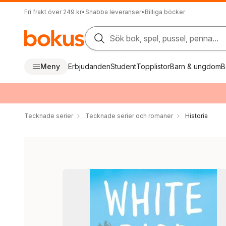
Fri frakt över 249 kr
•
Snabba leveranser
•
Billiga böcker
Sök bok, spel, pussel, penna...
Meny
Erbjudanden
Student
Topplistor
Barn & ungdom
B
Tecknade serier
Tecknade serier och romaner
Historia