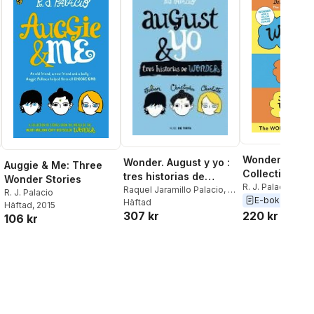
Wonder eOmn
Wonder. August y yo :
Auggie & Me: Three
Collection: W
tres historias de
Wonder Stories
Auggie & Me, 
R. J. Palacio
Wonder
Raquel Jaramillo Palacio
,
R.
R. J. Palacio
E-bok
2017
Days of Wond
J. Palacio
Häftad
Häftad
, 2015
220 kr
307 kr
106 kr