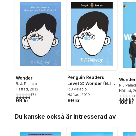
Penguin Readers
Wonder
Wonder
Level 3: Wonder (ELT
R. J. Palacio
R J Palac
Graded Reader)
R J Palacio
Häftad
, 2013
Häftad
, 
Häftad
, 2019
(
7
)
(
4,7
utav 5 stjärnor. Totalt antal röster:
5,0
utav 5 
99 kr
99 kr
106 kr
Hoppa över listan
Du kanske också är intresserad av