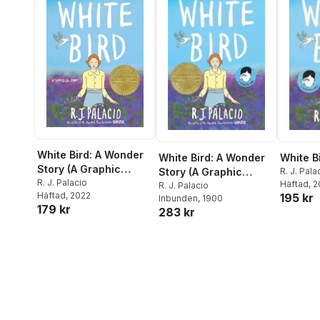
White Bird: A Wonder
White Bird: A Wonder
White B
Story (A Graphic
Story (A Graphic
R. J. Pala
Novel)
R. J. Palacio
Häftad
, 
Novel)
R. J. Palacio
Häftad
, 2022
195 kr
Inbunden
, 1900
179 kr
283 kr