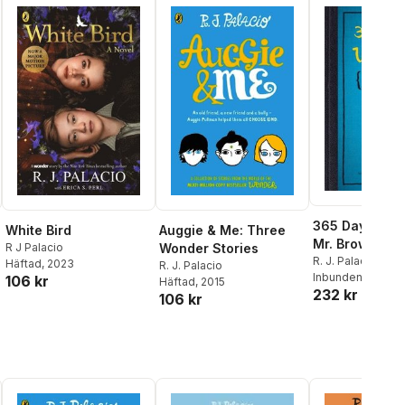
365 Days of W
White Bird
Auggie & Me: Three
Mr. Browne's 
R J Palacio
Wonder Stories
Precepts
R. J. Palacio
Häftad
, 2023
R. J. Palacio
Inbunden
, 2014
106 kr
Häftad
, 2015
232 kr
106 kr