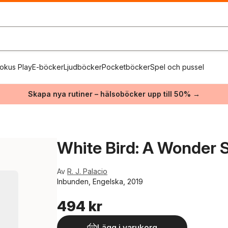
okus Play
E-böcker
Ljudböcker
Pocketböcker
Spel och pussel
Skapa nya rutiner – hälsoböcker upp till 50% →
White Bird: A Wonder S
Av
R. J. Palacio
Inbunden, Engelska, 2019
494 kr
Lägg i varukorg