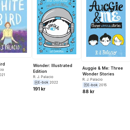
ird
Wonder: Illustrated
Auggie & Me: Three
cio
Edition
Wonder Stories
2021
R. J. Palacio
R. J. Palacio
E-bok
2022
E-bok
2015
191 kr
88 kr