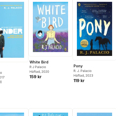
White Bird
Pony
R J Palacio
R. J. Palacio
Häftad
, 2020
io
Häftad
, 2023
159 kr
2017
119 kr
1
)
stjärnor. Totalt antal röster: