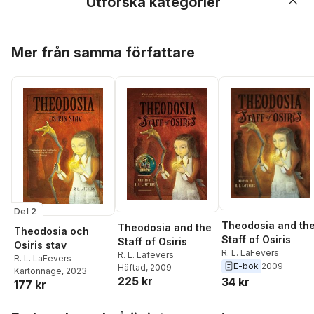
Utforska kategorier
Hoppa över listan
Mer från samma författare
Del 2
Theodosia and th
Theodosia and the
Theodosia och
Staff of Osiris
Staff of Osiris
Osiris stav
R. L. LaFevers
R. L. Lafevers
R. L. LaFevers
E-bok
2009
Häftad
, 2009
Kartonnage
, 2023
225 kr
34 kr
177 kr
Hoppa över listan