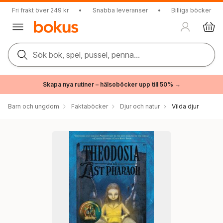
Fri frakt över 249 kr
•
Snabba leveranser
•
Billiga böcker
Sök bok, spel, pussel, penna...
Skapa nya rutiner – hälsoböcker upp till 50% →
Barn och ungdom
Faktaböcker
Djur och natur
Vilda djur