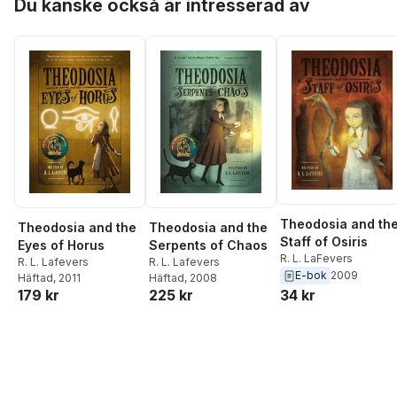
Du kanske också är intresserad av
Theodosia and th
Theodosia and the
Theodosia and the
Staff of Osiris
Eyes of Horus
Serpents of Chaos
R. L. LaFevers
R. L. Lafevers
R. L. Lafevers
E-bok
2009
Häftad
, 2011
Häftad
, 2008
179 kr
225 kr
34 kr