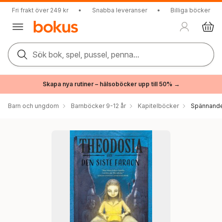
Fri frakt över 249 kr
•
Snabba leveranser
•
Billiga böcker
Sök bok, spel, pussel, penna...
Skapa nya rutiner – hälsoböcker upp till 50% →
Barn och ungdom
Barnböcker 9-12 år
Kapitelböcker
Spännande