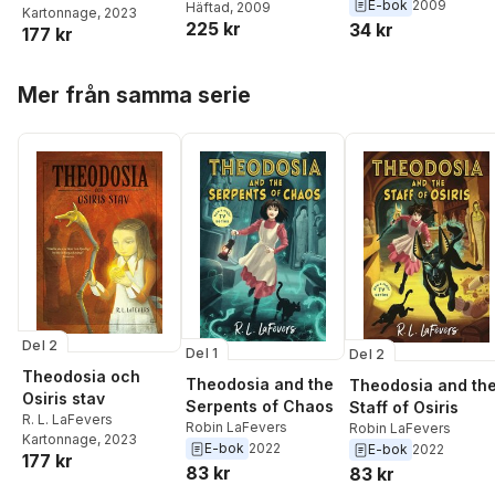
E-bok
2009
Häftad
, 2009
Kartonnage
, 2023
225 kr
34 kr
177 kr
Hoppa över listan
Mer från samma serie
Del 2
Del 1
Del 2
Theodosia och
Theodosia and the
Theodosia and th
Osiris stav
Serpents of Chaos
Staff of Osiris
R. L. LaFevers
Robin LaFevers
Robin LaFevers
Kartonnage
, 2023
E-bok
2022
E-bok
2022
177 kr
83 kr
83 kr