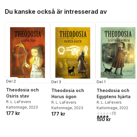
Hoppa över listan
Du kanske också är intresserad av
Del 2
Del 3
Del 1
Theodosia och
Theodosia och
Theodosia och
Osiris stav
Horus ögon
Egyptens hjärta
R. L. LaFevers
R. L. LaFevers
R. L. LaFevers
Kartonnage
, 2023
Kartonnage
, 2023
Kartonnage
, 2022
177 kr
177 kr
(
1
)
4,0
utav 5 stjärnor. Tota
150 kr