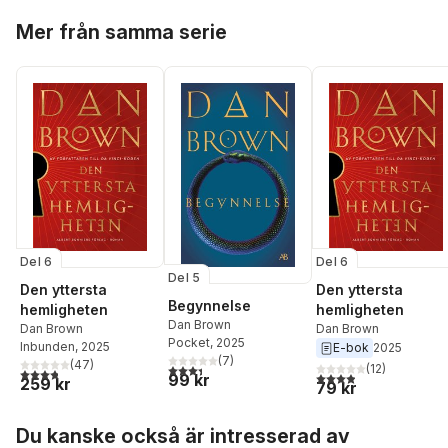
Hoppa över listan
Mer från samma serie
Del 6
Del 6
Del 5
Den yttersta
Den yttersta
Begynnelse
hemligheten
hemligheten
Dan Brown
Dan Brown
Dan Brown
Pocket
, 2025
Inbunden
, 2025
E-bok
2025
(
7
)
(
47
)
3,4
utav 5 stjärnor. Totalt antal röster:
(
12
)
3,8
utav 5 stjärnor. Totalt antal röster:
3,9
utav 5 stjärnor. Tota
99 kr
259 kr
79 kr
Hoppa över listan
Du kanske också är intresserad av