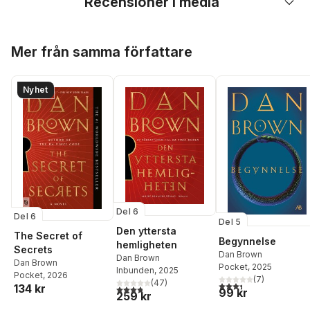
Recensioner i media
Hoppa över listan
Mer från samma författare
Nyhet
Del 6
Del 6
Del 5
Den yttersta
The Secret of
Begynnelse
hemligheten
Secrets
Dan Brown
Dan Brown
Dan Brown
Pocket
, 2025
Inbunden
, 2025
Pocket
, 2026
(
7
)
(
47
)
3,4
utav 5 stjärnor. Tota
134 kr
3,8
utav 5 stjärnor. Totalt antal röster:
99 kr
259 kr