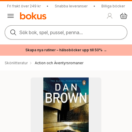
Fri frakt över 249 kr
•
Snabba leveranser
•
Billiga böcker
Sök bok, spel, pussel, penna...
Skapa nya rutiner – hälsoböcker upp till 50% →
Skönlitteratur
Action och Äventyrsromaner