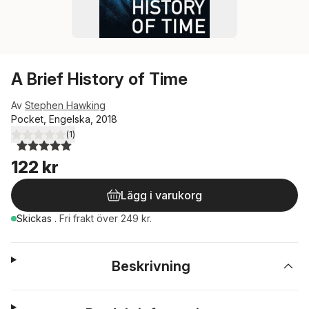
A Brief History of Time
Av
Stephen Hawking
Pocket, Engelska, 2018
(
1
)
5,0
utav 5 stjärnor. Totalt antal röster:
122 kr
Lägg i varukorg
Skickas
.
Fri frakt över 249 kr.
Beskrivning