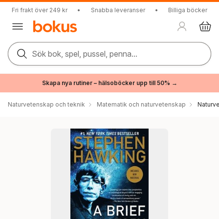
Fri frakt över 249 kr
•
Snabba leveranser
•
Billiga böcker
Sök bok, spel, pussel, penna...
Skapa nya rutiner – hälsoböcker upp till 50% →
Naturvetenskap och teknik
Matematik och naturvetenskap
Naturv