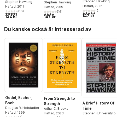
Stephen Hawking
Stephen Hawking
Stephen Hawking
Häftad
, 2022
Häftad
, 2011
Häftad
, 2019
(
2
)
(
16
)
(
16
)
5,0
utav 5 stjärnor. Tota
4,6
utav 5 stjärnor. Totalt antal röster:
4,1
utav 5 stjärnor. Totalt antal röster:
147 kr
122 kr
147 kr
Hoppa över listan
Du kanske också är intresserad av
Godel, Escher,
From Strength to
Bach
A Brief History Of
Strength
Douglas R. Hofstadter
Time
Arthur C. Brooks
Häftad
, 1999
Häftad
, 2023
Stephen (University of