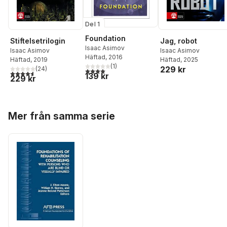
Del 1
Foundation
Stiftelsetrilogin
Jag, robot
Isaac Asimov
Isaac Asimov
Isaac Asimov
Häftad
, 2016
Häftad
, 2019
Häftad
, 2025
(
1
)
229 kr
(
24
)
4,0
utav 5 stjärnor. Totalt antal röster:
4,6
utav 5 stjärnor. Totalt antal röster:
139 kr
229 kr
Hoppa över listan
Mer från samma serie