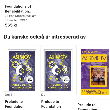
Foundations of
Rehabilitation
Counseling with
J Elton Moore
,
William
H Graves
Inbunden
,
, 1997
Jeanne
Persons Who Are
565 kr
Boland Patterson
Blind or Visually
Impaired
Hoppa över listan
Du kanske också är intresserad av
Del 1
Del 1
Prelude to
Prelude to
Prelude to
Foundation
Foundation
Foundation