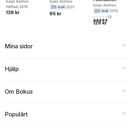
Isaac Asimov
Isaac Asimov
Isaac Asimov
Häftad
, 2016
E-bok
2021
E-bok
2012
139 kr
65 kr
(
1
)
5,0
utav 5 stjärnor. Tota
129 kr
Mina sidor
Hjälp
Om Bokus
Populärt