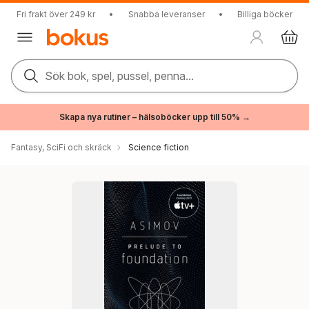
Fri frakt över 249 kr
•
Snabba leveranser
•
Billiga böcker
Sök bok, spel, pussel, penna...
Skapa nya rutiner – hälsoböcker upp till 50% →
Fantasy, SciFi och skräck
Science fiction