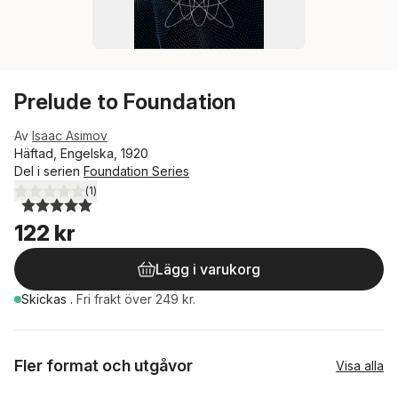
Prelude to Foundation
Av
Isaac Asimov
Häftad, Engelska, 1920
Del i serien
Foundation Series
(
1
)
5,0
utav 5 stjärnor. Totalt antal röster:
122 kr
Lägg i varukorg
Skickas
.
Fri frakt över 249 kr.
Fler format och utgåvor
Visa alla