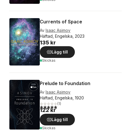
Currents of Space
Av
Isaac Asimov
Häftad, Engelska, 2023
135 kr
Lägg till
Skickas
Prelude to Foundation
Av
Isaac Asimov
Häftad, Engelska, 1920
(
1
)
5,0
utav 5 stjärnor. Totalt antal röster:
122 kr
Lägg till
Skickas