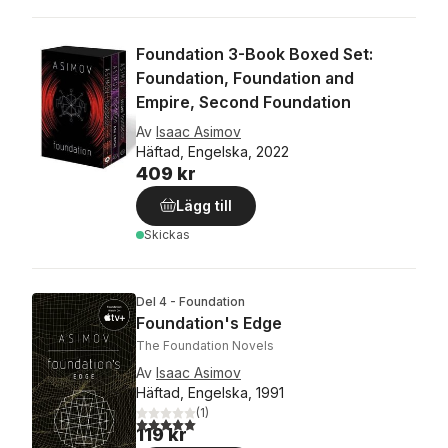
Foundation 3-Book Boxed Set:
Foundation, Foundation and
Empire, Second Foundation
Av
Isaac Asimov
Häftad, Engelska, 2022
409 kr
Lägg till
Skickas
Del 4 - Foundation
Foundation's Edge
The Foundation Novels
Av
Isaac Asimov
Häftad, Engelska, 1991
(
1
)
5,0
utav 5 stjärnor. Totalt antal röster:
119 kr