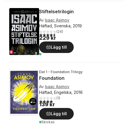
Stiftelsetrilogin
Av
Isaac Asimov
Häftad, Svenska, 2019
(
24
)
4,6
utav 5 stjärnor. Totalt antal röster:
229 kr
Lägg till
Del 1 - Foundation Trilogy
Foundation
Av
Isaac Asimov
Häftad, Engelska, 2016
(
1
)
4,0
utav 5 stjärnor. Totalt antal röster:
139 kr
Lägg till
Skickas