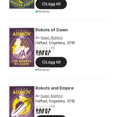
Lägg till
Skickas
Robots of Dawn
Av
Isaac Asimov
Häftad, Engelska, 2018
(
1
)
5,0
utav 5 stjärnor. Totalt antal röster:
139 kr
Lägg till
Skickas
Robots and Empire
Av
Isaac Asimov
Häftad, Engelska, 2018
(
1
)
5,0
utav 5 stjärnor. Totalt antal röster:
139 kr