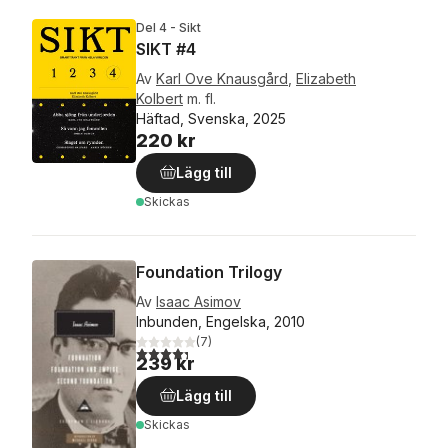
Del 4 - Sikt
SIKT #4
Av
Karl Ove Knausgård
,
Elizabeth
Kolbert
m. fl.
Häftad, Svenska, 2025
220 kr
Lägg till
Skickas
Foundation Trilogy
Av
Isaac Asimov
Inbunden, Engelska, 2010
(
7
)
4,3
utav 5 stjärnor. Totalt antal röster:
239 kr
Lägg till
Skickas