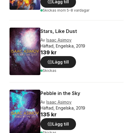
Lägg till
Skickas
inom 5-8 vardagar
Stars, Like Dust
Av
Isaac Asimov
Häftad, Engelska, 2019
139 kr
Lägg till
Skickas
Pebble in the Sky
Av
Isaac Asimov
Häftad, Engelska, 2019
135 kr
Lägg till
Skickas