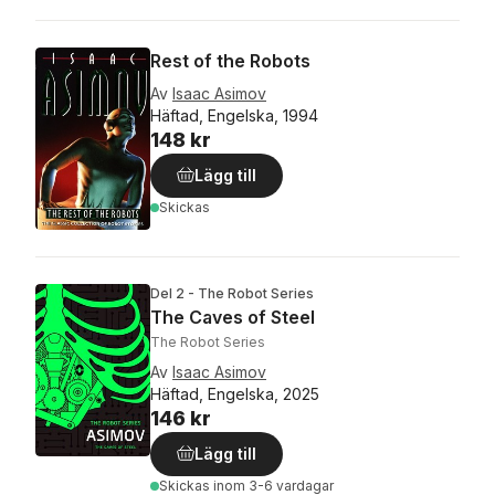
Rest of the Robots
Av
Isaac Asimov
Häftad, Engelska, 1994
148 kr
Lägg till
Skickas
Del 2 - The Robot Series
The Caves of Steel
The Robot Series
Av
Isaac Asimov
Häftad, Engelska, 2025
146 kr
Lägg till
Skickas
inom 3-6 vardagar