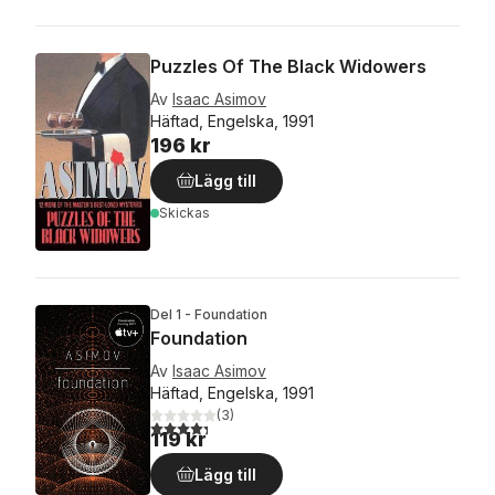
Puzzles Of The Black Widowers
Av
Isaac Asimov
Häftad, Engelska, 1991
196 kr
Lägg till
Skickas
Del 1 - Foundation
Foundation
Av
Isaac Asimov
Häftad, Engelska, 1991
(
3
)
4,3
utav 5 stjärnor. Totalt antal röster:
119 kr
Lägg till