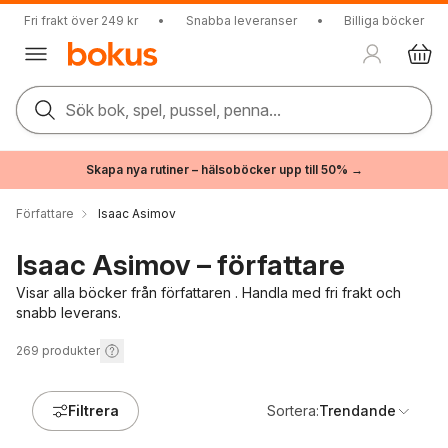
Fri frakt över 249 kr
•
Snabba leveranser
•
Billiga böcker
Sök bok, spel, pussel, penna...
Skapa nya rutiner – hälsoböcker upp till 50% →
Författare
Isaac Asimov
Isaac Asimov – författare
Visar alla böcker från författaren . Handla med fri frakt och
snabb leverans.
269
produkter
Filtrera
Sortera:
Trendande