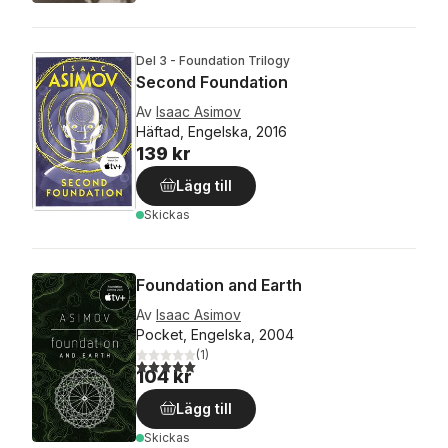
Del 3 - Foundation Trilogy
Second Foundation
Av
Isaac Asimov
Häftad, Engelska, 2016
139 kr
Lägg till
Skickas
Foundation and Earth
Av
Isaac Asimov
Pocket, Engelska, 2004
(
1
)
5,0
utav 5 stjärnor. Totalt antal röster:
104 kr
Lägg till
Skickas