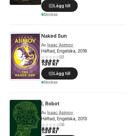
Lägg till
Skickas
Naked Sun
Av
Isaac Asimov
Häftad, Engelska, 2018
(
2
)
5,0
utav 5 stjärnor. Totalt antal röster:
139 kr
Lägg till
Skickas
I, Robot
Av
Isaac Asimov
Häftad, Engelska, 2013
(
3
)
5,0
utav 5 stjärnor. Totalt antal röster:
139 kr