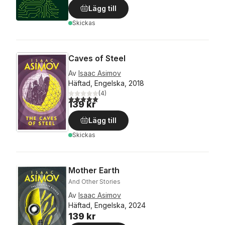
Lägg till
Skickas
Caves of Steel
Av
Isaac Asimov
Häftad, Engelska, 2018
(
4
)
5,0
utav 5 stjärnor. Totalt antal röster:
139 kr
Lägg till
Skickas
Mother Earth
And Other Stories
Av
Isaac Asimov
Häftad, Engelska, 2024
139 kr