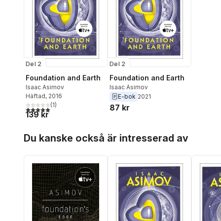
Del 2
Del 2
Foundation and Earth
Foundation and Earth
Isaac Asimov
Isaac Asimov
Häftad
, 2016
E-bok
2021
(
1
)
87 kr
5,0
utav 5 stjärnor. Totalt antal röster:
139 kr
Hoppa över listan
Du kanske också är intresserad av