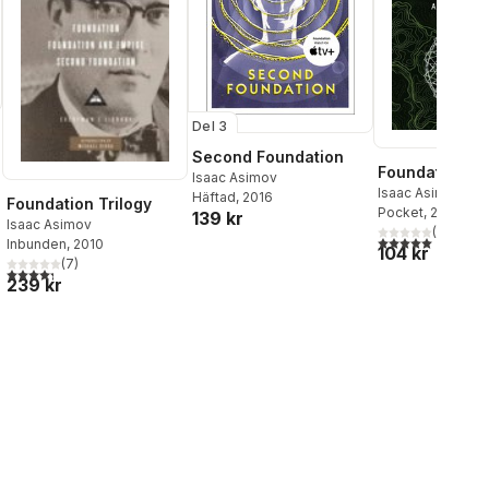
Del 3
Second Foundation
Foundation an
Isaac Asimov
Isaac Asimov
Häftad
, 2016
Foundation Trilogy
Pocket
, 2004
139 kr
Isaac Asimov
(
1
)
5,0
utav 5 stjärnor.
Inbunden
, 2010
104 kr
(
7
)
4,3
utav 5 stjärnor. Totalt antal röster:
239 kr