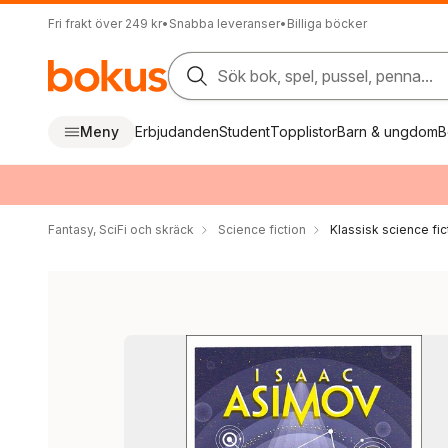
Fri frakt över 249 kr
•
Snabba leveranser
•
Billiga böcker
Sök bok, spel, pussel, penna...
Meny
Erbjudanden
Student
Topplistor
Barn & ungdom
B
Fantasy, SciFi och skräck
Science fiction
Klassisk science fic