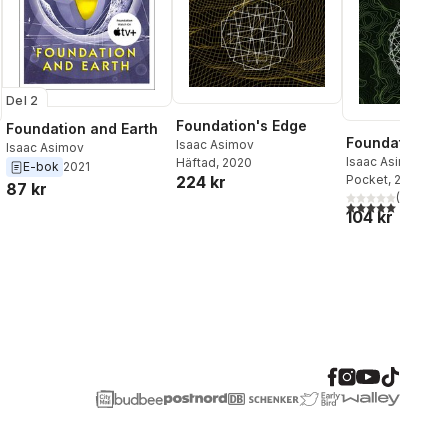
Del 2
Foundation's Edge
Foundation and Earth
Foundation an
Isaac Asimov
Isaac Asimov
Isaac Asimov
Häftad
, 2020
E-bok
2021
Pocket
, 2004
224 kr
87 kr
(
1
)
5,0
utav 5 stjärnor.
104 kr