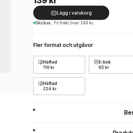
139 kr
Lägg i varukorg
Skickas
.
Fri frakt över 249 kr.
Fler format och utgåvor
Häftad
E-bok
119 kr
63 kr
Häftad
224 kr
Be