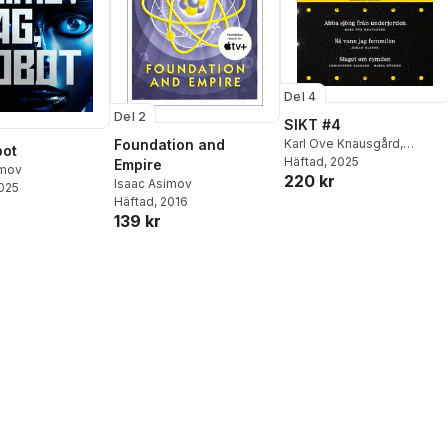
Del 4
Del 2
SIKT #4
Foundation and
Karl Ove Knausgård
,
bot
Elizabeth Kolbert
Häftad
, 2025
,
Johan
Empire
imov
220 kr
Olsson
,
Ezra Klein
,
Derek
Isaac Asimov
2025
Thompson
,
Liliana Colanzi
,
Häftad
, 2016
Randall Munroe
,
Christophe
139 kr
Galfard
,
Maria Küchen
,
David Larsson Heidenblad
,
Anna Hellers
,
Simon
Johnson
,
Isaac Asimov
,
John D. Rockefeller
,
Mats
Alvesson