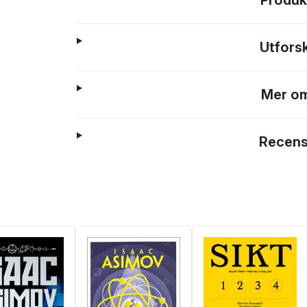
Produk
Utfors
Mer om
Recens