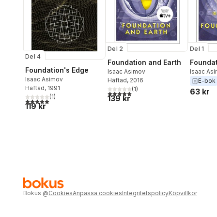
Del 2
Del 1
Del 4
Foundation and Earth
Foundat
Foundation's Edge
Isaac Asimov
Isaac As
Isaac Asimov
Häftad
, 2016
E-bok
Häftad
, 1991
(
1
)
63 kr
5,0
utav 5 stjärnor. Totalt antal röster:
(
1
)
139 kr
5,0
utav 5 stjärnor. Totalt antal röster:
119 kr
Bokus
@
Cookies
Anpassa cookies
Integritetspolicy
Köpvillkor