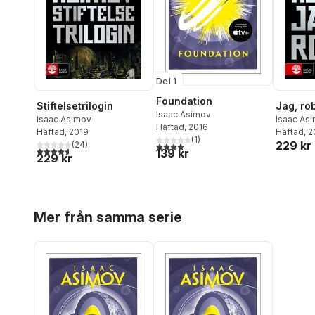
Del 1
Foundation
Stiftelsetrilogin
Jag, ro
Isaac Asimov
Isaac Asimov
Isaac As
Häftad
, 2016
Häftad
, 2019
Häftad
, 
(
1
)
229 kr
(
24
)
4,0
utav 5 stjärnor. Totalt antal röster:
4,6
utav 5 stjärnor. Totalt antal röster:
139 kr
229 kr
Hoppa över listan
Mer från samma serie