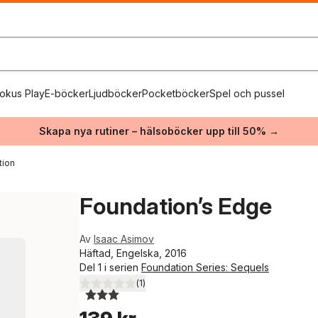
okus Play
E-böcker
Ljudböcker
Pocketböcker
Spel och pussel
Skapa nya rutiner – hälsoböcker upp till 50% →
tion
Foundation’s Edge
Av
Isaac Asimov
Häftad, Engelska, 2016
Del 1 i serien
Foundation Series: Sequels
(
1
)
3,0
utav 5 stjärnor. Totalt antal röster: