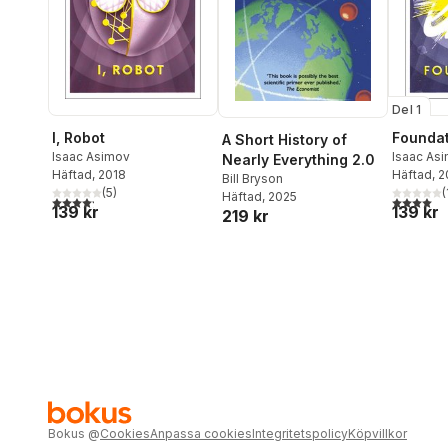
Del 1
I, Robot
Foundat
A Short History of
Isaac Asimov
Isaac As
Nearly Everything 2.0
Häftad
, 2018
Häftad
, 
Bill Bryson
(
5
)
(
Häftad
, 2025
4,2
utav 5 stjärnor. Totalt antal röster:
4,0
utav 5 
139 kr
139 kr
219 kr
Bokus
@
Cookies
Anpassa cookies
Integritetspolicy
Köpvillkor