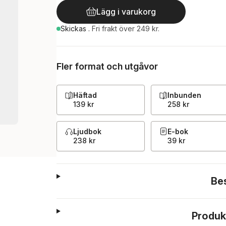
Lägg i varukorg
Skickas
.
Fri frakt över 249 kr.
Fler format och utgåvor
Häftad
Inbunden
139 kr
258 kr
Ljudbok
E-bok
238 kr
39 kr
Be
Produk