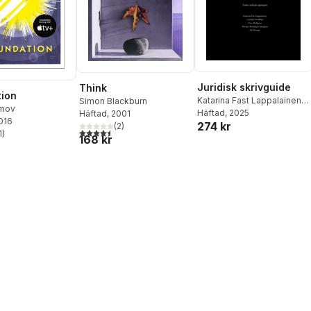
Juridisk skrivguide
Think
ion
Katarina Fast Lappalainen
,
Simon Blackburn
imov
Caroline Nordklint
Häftad
, 2025
,
Peter
Häftad
, 2001
2016
274 kr
Wahlgren
,
Wiweka Warnling
(
2
)
4,5
utav 5 stjärnor. Totalt antal röster:
1
)
168 kr
Conradson
,
Pål Wrange
stjärnor. Totalt antal röster: