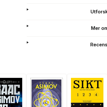
Utfors
Mer om
Recens