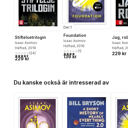
Del 1
Foundation
Stiftelsetrilogin
Jag, ro
Isaac Asimov
Isaac Asimov
Isaac As
Häftad
, 2016
Häftad
, 2019
Häftad
, 
(
1
)
229 kr
(
24
)
4,0
utav 5 stjärnor. Totalt antal röster:
4,6
utav 5 stjärnor. Totalt antal röster:
139 kr
229 kr
Hoppa över listan
Du kanske också är intresserad av