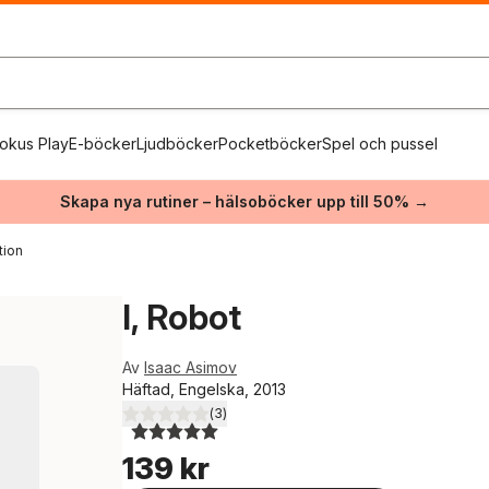
okus Play
E-böcker
Ljudböcker
Pocketböcker
Spel och pussel
Skapa nya rutiner – hälsoböcker upp till 50% →
tion
I, Robot
Av
Isaac Asimov
Häftad, Engelska, 2013
(
3
)
5,0
utav 5 stjärnor. Totalt antal röster:
139 kr