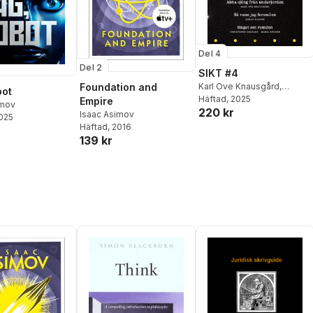
Del 4
Del 2
SIKT #4
Foundation and
Karl Ove Knausgård
,
bot
Elizabeth Kolbert
Häftad
, 2025
,
Johan
Empire
imov
220 kr
Olsson
,
Ezra Klein
,
Derek
Isaac Asimov
2025
Thompson
,
Liliana Colanzi
,
Häftad
, 2016
Randall Munroe
,
Christophe
139 kr
Galfard
,
Maria Küchen
,
David Larsson Heidenblad
,
Anna Hellers
,
Simon
Johnson
,
Isaac Asimov
,
John D. Rockefeller
,
Mats
Alvesson