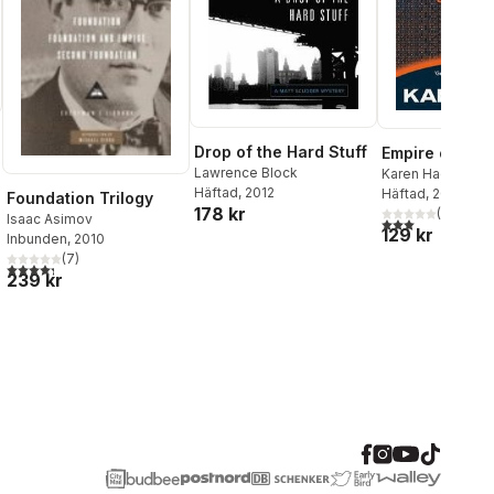
Drop of the Hard Stuff
Empire of AI
Lawrence Block
Karen Hao
Häftad
, 2012
Häftad
, 2026
Foundation Trilogy
178 kr
(
2
)
Isaac Asimov
3,0
utav 5 stjärnor
129 kr
Inbunden
, 2010
(
7
)
4,3
utav 5 stjärnor. Totalt antal röster:
239 kr