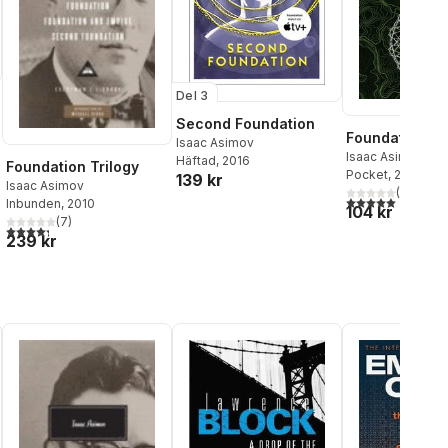
Del 3
Second Foundation
Foundation an
Isaac Asimov
Isaac Asimov
Häftad
, 2016
Foundation Trilogy
Pocket
, 2004
139 kr
Isaac Asimov
(
1
)
5,0
utav 5 stjärnor.
Inbunden
, 2010
104 kr
(
7
)
4,3
utav 5 stjärnor. Totalt antal röster:
239 kr