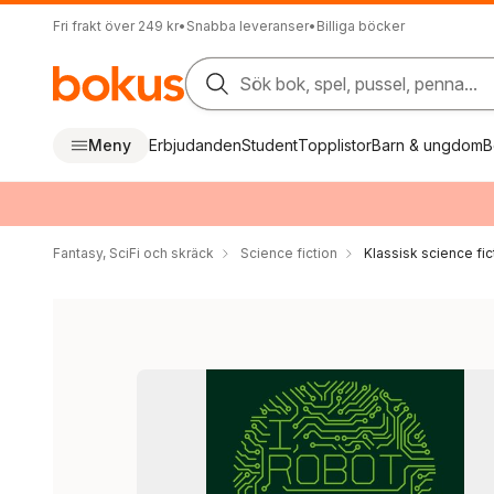
Fri frakt över 249 kr
•
Snabba leveranser
•
Billiga böcker
Sök bok, spel, pussel, penna...
Meny
Erbjudanden
Student
Topplistor
Barn & ungdom
B
Fantasy, SciFi och skräck
Science fiction
Klassisk science fic