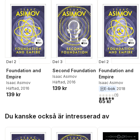
Del 3
Del 2
Del 2
Second Foundation
Foundation and
Foundation and
Isaac Asimov
Empire
Empire
Häftad
, 2016
Isaac Asimov
Isaac Asimov
139 kr
Häftad
, 2016
E-bok
2018
139 kr
(
1
)
5,0
utav 5 stjärnor. Tota
65 kr
Hoppa över listan
Du kanske också är intresserad av