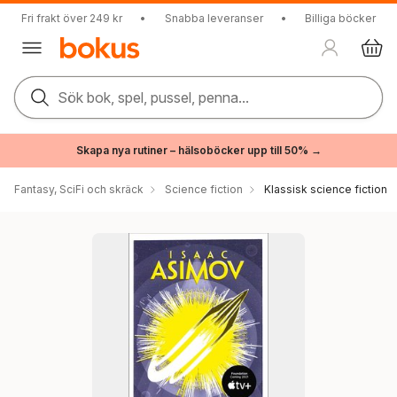
Fri frakt över 249 kr
•
Snabba leveranser
•
Billiga böcker
Sök bok, spel, pussel, penna...
Skapa nya rutiner – hälsoböcker upp till 50% →
Fantasy, SciFi och skräck
Science fiction
Klassisk science fiction