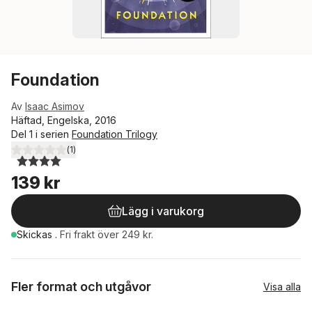
Foundation
Av
Isaac Asimov
Häftad, Engelska, 2016
Del 1 i serien
Foundation Trilogy
(
1
)
4,0
utav 5 stjärnor. Totalt antal röster:
139 kr
Lägg i varukorg
Skickas
.
Fri frakt över 249 kr.
Fler format och utgåvor
Visa alla