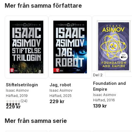
Hoppa över listan
Mer från samma författare
Del 2
Foundation and
Stiftelsetrilogin
Jag, robot
Empire
Isaac Asimov
Isaac Asimov
Isaac Asimov
Häftad
, 2019
Häftad
, 2025
Häftad
, 2016
229 kr
(
24
)
4,6
utav 5 stjärnor. Totalt antal röster:
139 kr
229 kr
Hoppa över listan
Mer från samma serie