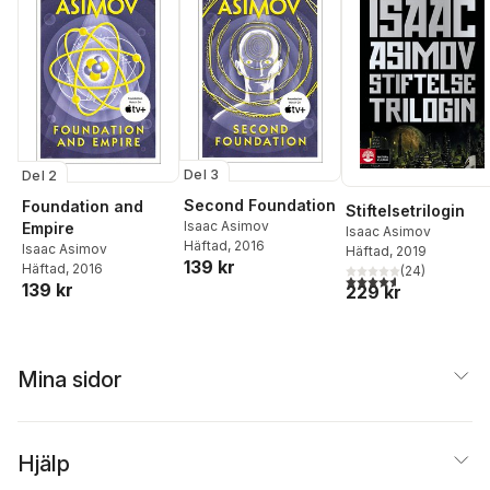
Del 3
Del 2
Second Foundation
Foundation and
Stiftelsetrilogin
Isaac Asimov
Empire
Isaac Asimov
Häftad
, 2016
Isaac Asimov
Häftad
, 2019
139 kr
Häftad
, 2016
(
24
)
4,6
utav 5 stjärnor. Tota
139 kr
229 kr
Mina sidor
Hjälp