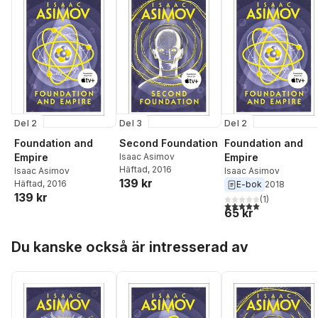
Del 3
Del 2
Del 2
Second Foundation
Foundation and
Foundation and
Isaac Asimov
Empire
Empire
Häftad
, 2016
Isaac Asimov
Isaac Asimov
139 kr
Häftad
, 2016
E-bok
2018
139 kr
(
1
)
5,0
utav 5 stjärnor. Tota
65 kr
Hoppa över listan
Du kanske också är intresserad av