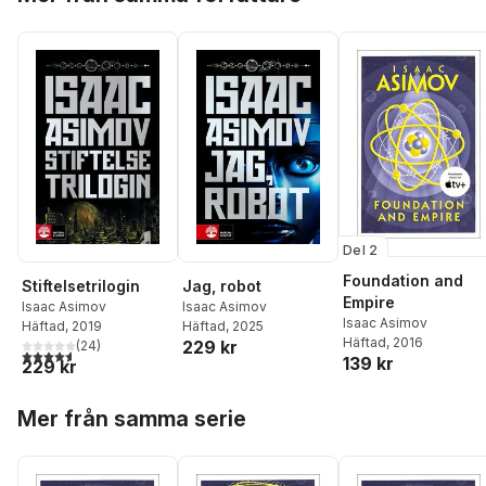
Del 2
Foundation and
Stiftelsetrilogin
Jag, robot
Empire
Isaac Asimov
Isaac Asimov
Isaac Asimov
Häftad
, 2019
Häftad
, 2025
Häftad
, 2016
229 kr
(
24
)
4,6
utav 5 stjärnor. Totalt antal röster:
139 kr
229 kr
Hoppa över listan
Mer från samma serie