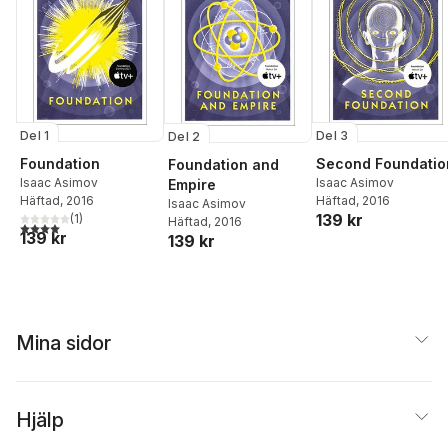
Del 1
Del 3
Del 2
Foundation
Second Foundatio
Foundation and
Isaac Asimov
Isaac Asimov
Empire
Häftad
, 2016
Häftad
, 2016
Isaac Asimov
139 kr
(
1
)
Häftad
, 2016
4,0
utav 5 stjärnor. Totalt antal röster:
139 kr
139 kr
Mina sidor
Hjälp