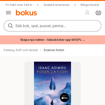
Fri frakt över 249 kr
•
Snabba leveranser
•
Billiga böcker
Sök bok, spel, pussel, penna...
Skapa nya rutiner – hälsoböcker upp till 50% →
Fantasy, SciFi och skräck
Science fiction