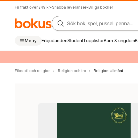
Fri frakt över 249 kr
•
Snabba leveranser
•
Billiga böcker
Sök bok, spel, pussel, penna...
Meny
Erbjudanden
Student
Topplistor
Barn & ungdom
B
Filosofi och religion
Religion och tro
Religion: allmänt