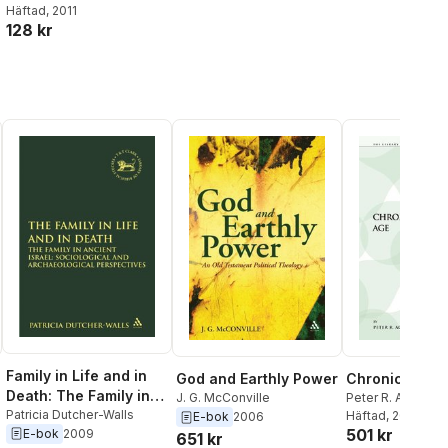
Lohr
Häftad
, 2011
128 kr
Family in Life and in
Chronicler in 
God and Earthly Power
Death: The Family in
Peter R. Ackroyd
J. G. McConville
Ancient Israel
Patricia Dutcher-Walls
Häftad
, 2009
E-bok
2006
501 kr
E-bok
2009
651 kr