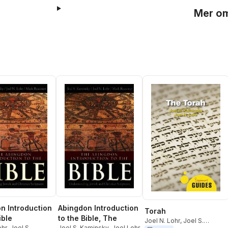
Mer om
n Introduction
Abingdon Introduction
Torah
ible
to the Bible, The
Joel N. Lohr
,
Joel S.
ohr
,
Joel S.
Joel S. Kaminsky
,
Joel Lohr