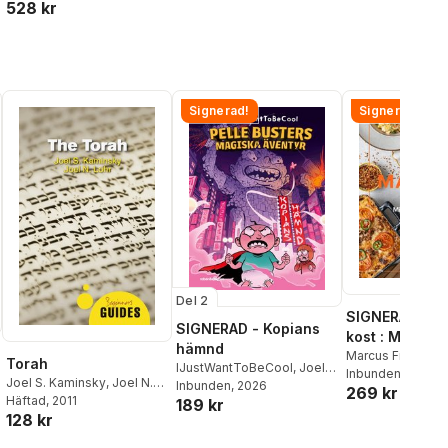
528 kr
Signerad!
Signerad!
Del 2
SIGNERAD - M
SIGNERAD - Kopians
kost : Middag
hämnd
matlådor
Marcus Frank
Torah
IJustWantToBeCool
,
Joel
Inbunden
, 2026
Joel S. Kaminsky
,
Joel N.
Adolphson
Inbunden
, 2026
,
Emil Ejdemo
269 kr
Lohr
Häftad
, 2011
189 kr
Beer
,
Victor Beer
128 kr