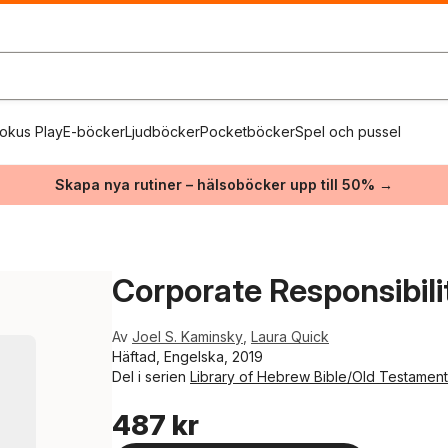
okus Play
E-böcker
Ljudböcker
Pocketböcker
Spel och pussel
Skapa nya rutiner – hälsoböcker upp till 50% →
Corporate Responsibili
Av
Joel S. Kaminsky
,
Laura Quick
Häftad, Engelska, 2019
Del i serien
Library of Hebrew Bible/Old Testament
487 kr