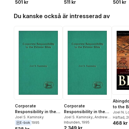
501 kr
511 kr
501 kr
Hoppa över listan
Du kanske också är intresserad av
Abingdo
Corporate
Corporate
to the B
Responsibility in the
Responsibility in the
Joel N. L
Hebrew Bible
Joel S. Kaminsky
Hebrew Bible
Joel S. Kaminsky
,
Andrew
Kaminsk
Häftad
, 
468 kr
Mein
Inbunden
, 1995
E-bok
1995
2 349 kr