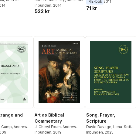
Kaminsky
E-bok
2011
y
2014
,
Mark Reasoner
Inbunden
, 2014
71 kr
522 kr
trange and
Art as Biblical
Song, Prayer,
Commentary
Scripture
V. Camp
,
Andrew
J. Cheryl Exum
,
Andrew
David Davage
,
Lena-Sofia
2009
Mein
Inbunden
, 2019
Tiemeyer
Inbunden
, 2025