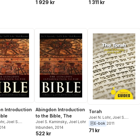
1 929 kr
1 311 kr
n Introduction
Abingdon Introduction
Torah
ible
to the Bible, The
Joel N. Lohr
,
Joel S.
ohr
,
Joel S.
Joel S. Kaminsky
,
Joel Lohr
Kaminsky
E-bok
2011
y
2014
,
Mark Reasoner
Inbunden
, 2014
71 kr
522 kr