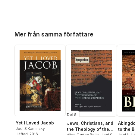
Hoppa över listan
Mer från samma författare
Del 8
Yet I Loved Jacob
Jews, Christians, and
Abingdo
Joel S Kaminsky
the Theology of the
to the B
Häftad
, 2016
Alice Ogden Bellis
,
Joel S
Joel N. L