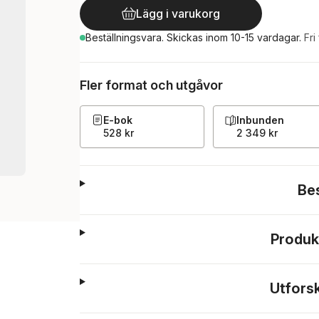
Lägg i varukorg
Beställningsvara.
Skickas
inom 10-15 vardagar
.
Fri
Fler format och utgåvor
E-bok
Inbunden
528 kr
2 349 kr
Be
Produk
Utfors