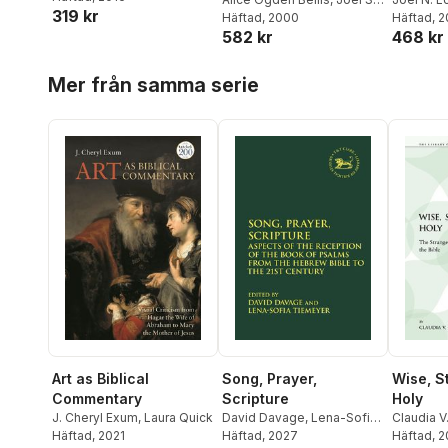
Hebrew Scriptures
319 kr
Kaminsky
Häftad
, 2000
Kaminsk
Häftad
, 
582 kr
468 kr
Hoppa över listan
Mer från samma serie
Art as Biblical
Song, Prayer,
Wise, S
Commentary
Scripture
Holy
J. Cheryl Exum
,
Laura Quick
David Davage
,
Lena-Sofia
Claudia 
Häftad
, 2021
Tiemeyer
Häftad
, 2027
Mein
Häftad
, 