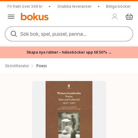
Fri frakt över 249 kr
•
Snabba leveranser
•
Billiga böcker
Sök bok, spel, pussel, penna...
Skapa nya rutiner – hälsoböcker upp till 50% →
Skönlitteratur
Poesi