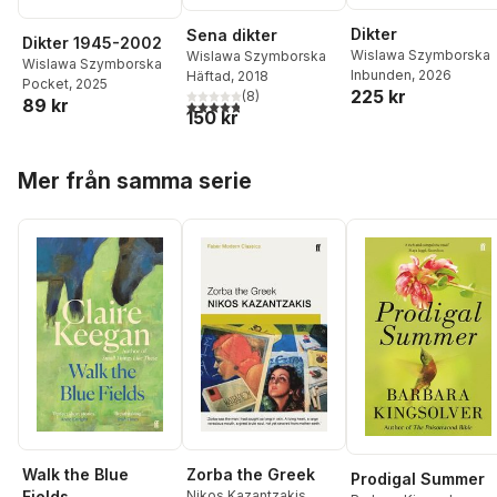
Dikter
Sena dikter
Dikter 1945-2002
Wislawa Szymborska
Wislawa Szymborska
Wislawa Szymborska
Inbunden
, 2026
Häftad
, 2018
Pocket
, 2025
225 kr
(
8
)
89 kr
4,8
utav 5 stjärnor. Totalt antal röster:
150 kr
Hoppa över listan
Mer från samma serie
Walk the Blue
Zorba the Greek
Prodigal Summer
Fields
Nikos Kazantzakis