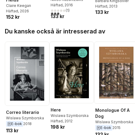
Barbara Kingsolver
Häftad
, 2016
Claire Keegan
Häftad
, 2013
(
1
)
Häftad
, 2026
133 kr
3,0
utav 5 stjärnor. Totalt antal röster:
133 kr
152 kr
Hoppa över listan
Du kanske också är intresserad av
Here
Monologue Of A
Correo literario
Wislawa Szymborska
Dog
Wislawa Szymborska
Häftad
, 2012
Wislawa Szymborska
E-bok
2018
198 kr
E-bok
2015
113 kr
132 kr