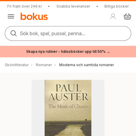
Fri frakt över 249 kr
•
Snabba leveranser
•
Billiga böcker
Sök bok, spel, pussel, penna...
Skapa nya rutiner – hälsoböcker upp till 50% →
Skönlitteratur
Romaner
Moderna och samtida romaner