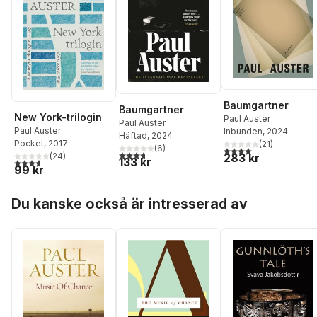
Baumgartner
Baumgartner
New York-trilogin
Paul Auster
Paul Auster
Paul Auster
Inbunden
, 2024
Häftad
, 2024
Pocket
, 2017
(
21
)
(
6
)
4,0
utav 5 stjärnor. Tota
3,7
utav 5 stjärnor. Totalt antal röster:
(
24
)
283 kr
133 kr
3,7
utav 5 stjärnor. Totalt antal röster:
99 kr
Hoppa över listan
Du kanske också är intresserad av