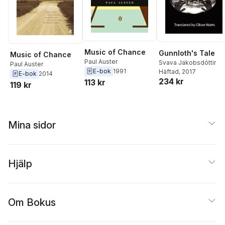
Music of Chance
Gunnloth's Tale
Music of Chance
Paul Auster
Svava Jakobsdóttir
Paul Auster
E-bok
1991
Häftad
, 2017
E-bok
2014
234 kr
113 kr
119 kr
Mina sidor
Hjälp
Om Bokus