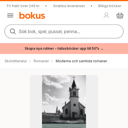
Fri frakt över 249 kr
•
Snabba leveranser
•
Billiga böcker
Sök bok, spel, pussel, penna...
Skapa nya rutiner – hälsoböcker upp till 50% →
Skönlitteratur
Romaner
Moderna och samtida romaner