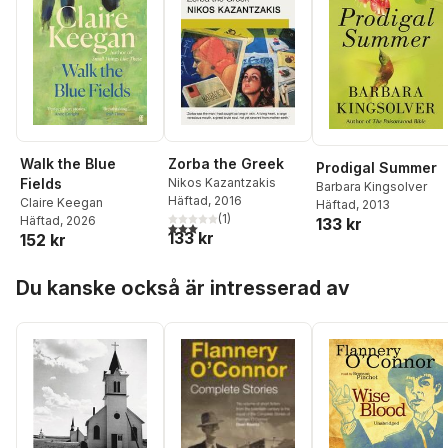
Walk the Blue
Zorba the Greek
Prodigal Summer
Fields
Nikos Kazantzakis
Barbara Kingsolver
Häftad
, 2016
Claire Keegan
Häftad
, 2013
(
1
)
Häftad
, 2026
133 kr
3,0
utav 5 stjärnor. Totalt antal röster:
133 kr
152 kr
Hoppa över listan
Du kanske också är intresserad av