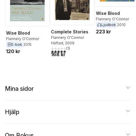
Wise Blood
Flannery O'Connor
Ljudbok
2010
223 kr
Complete Stories
Wise Blood
Flannery O'Connor
Flannery O'Connor
Häftad
, 2009
E-bok
2015
(
1
)
120 kr
5,0
utav 5 stjärnor. Totalt antal röster:
168 kr
Mina sidor
Hjälp
Om Bokus