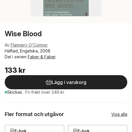
Wise Blood
Av
Flannery O'Connor
Häftad, Engelska, 2008
Del i serien
Faber & Faber
133 kr
Lägg i varukorg
Skickas
.
Fri frakt över 249 kr.
Fler format och utgåvor
Visa alla
E-bok
E-bok