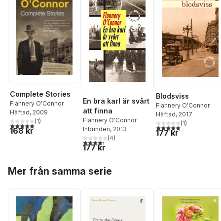
Complete Stories
Blodsviss
En bra karl är svårt
Flannery O'Connor
Flannery O'Connor
att finna
Häftad
, 2009
Häftad
, 2017
Flannery O'Connor
(
1
)
(
1
)
5,0
utav 5 stjärnor. Totalt antal röster:
5,0
utav 5 stjärnor. Tota
Inbunden
, 2013
168 kr
177 kr
(
4
)
4,3
utav 5 stjärnor. Totalt antal röster:
177 kr
Hoppa över listan
Mer från samma serie