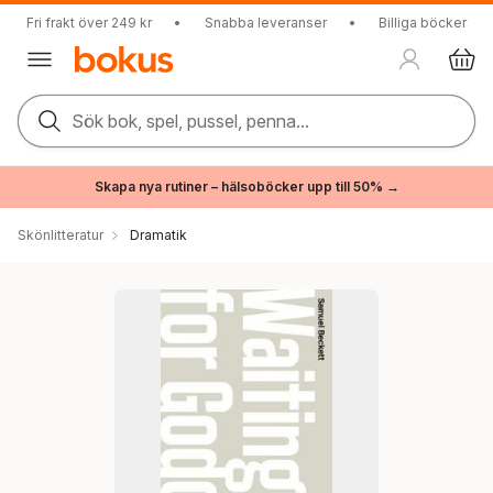
Fri frakt över 249 kr
•
Snabba leveranser
•
Billiga böcker
Sök bok, spel, pussel, penna...
Skapa nya rutiner – hälsoböcker upp till 50% →
Skönlitteratur
Dramatik