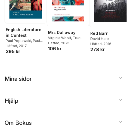
English Literature
Mrs Dalloway
Red Barn
in Context
Virginia Woolf
,
Trudi
David Hare
Paul Poplawski
,
Paul
Tate
Häftad
, 2025
Häftad
, 2016
Poplawski
Häftad
, 2017
106 kr
278 kr
395 kr
Mina sidor
Hjälp
Om Bokus