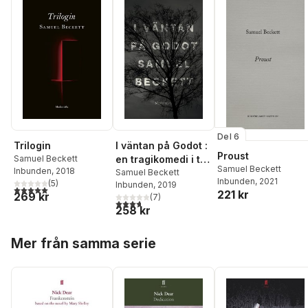
Del 6
Trilogin
I väntan på Godot :
Proust
Samuel Beckett
en tragikomedi i två
Samuel Beckett
Inbunden
, 2018
akter
Samuel Beckett
Inbunden
, 2021
(
5
)
Inbunden
, 2019
5,0
utav 5 stjärnor. Totalt antal röster:
221 kr
269 kr
(
7
)
3,7
utav 5 stjärnor. Totalt antal röster:
258 kr
Hoppa över listan
Mer från samma serie