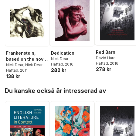
Red Barn
Frankenstein,
Dedication
David Hare
based on the novel
Nick Dear
Häftad
, 2016
Häftad
, 2016
by Mary Shelley
Nick Dear
,
Nick Dear
278 kr
282 kr
Häftad
, 2011
138 kr
Hoppa över listan
Du kanske också är intresserad av