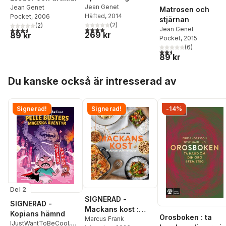
Jean Genet
Jean Genet
Matrosen och
Häftad
, 2014
Pocket
, 2006
stjärnan
(
2
)
(
2
)
4,0
utav 5 stjärnor. Totalt antal röster:
Jean Genet
3,5
utav 5 stjärnor. Totalt antal röster:
269 kr
89 kr
Pocket
, 2015
(
6
)
2,5
utav 5 stjärnor. Tota
89 kr
Hoppa över listan
Du kanske också är intresserad av
Signerad!
Signerad!
-14%
Del 2
SIGNERAD -
SIGNERAD -
Mackans kost :
Kopians hämnd
Orosboken : ta
Middagar och
Marcus Frank
IJustWantToBeCool
,