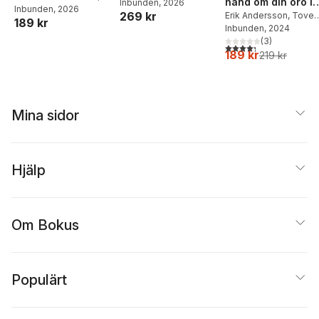
hand om din oro i
Inbunden
, 2026
matlådor
Joel Adolphson
Inbunden
, 2026
,
Emil
269 kr
fem steg
Erik Andersson
,
Tove
189 kr
Ejdemo Beer
,
Victor
Wahlund
Inbunden
, 2024
Beer
(
3
)
4,3
utav 5 stjärnor. Tota
189 kr
219 kr
Mina sidor
Hjälp
Om Bokus
Populärt