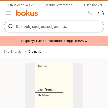
Fri frakt över 249 kr
•
Snabba leveranser
•
Billiga böcker
Sök bok, spel, pussel, penna...
Skapa nya rutiner – hälsoböcker upp till 50% →
Skönlitteratur
Dramatik