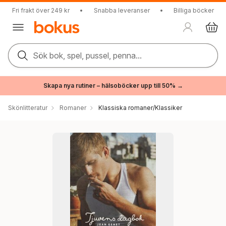
Fri frakt över 249 kr
•
Snabba leveranser
•
Billiga böcker
Sök bok, spel, pussel, penna...
Skapa nya rutiner – hälsoböcker upp till 50% →
Skönlitteratur
Romaner
Klassiska romaner/Klassiker