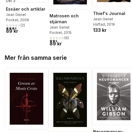
Del 3
Essäer och artiklar
Thief's Journal
Jean Genet
Matrosen och
Jean Genet
Pocket
, 2006
stjärnan
Häftad
, 2019
(
2
)
Jean Genet
3,5
utav 5 stjärnor. Totalt antal röster:
133 kr
89 kr
Pocket
, 2015
(
6
)
2,5
utav 5 stjärnor. Totalt antal röster:
89 kr
Hoppa över listan
Mer från samma serie
Neuromancer-