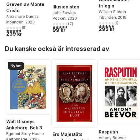
Greven av Monte
trilogin
Illusionisten
Cristo
William Gibson
John Fowles
Alexandre Dumas
Inbunden
, 2019
Pocket
, 2020
Inbunden
, 2023
(
1
)
(
7
)
5,0
utav 5 stjärnor. Tota
4,7
utav 5 stjärnor. Totalt antal röster:
(
5
)
295 kr
99 kr
4,8
utav 5 stjärnor. Totalt antal röster:
239 kr
Hoppa över listan
Du kanske också är intresserad av
Nyhet
Walt Disneys
Ankeborg. Bok 3
Rasputin
Egmont Story House
Ers Majestäts
Antony Beevor
Kartonnage
, 2026