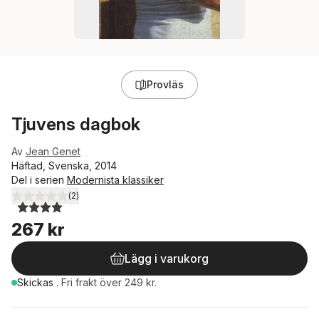
Provläs
Tjuvens dagbok
Av
Jean Genet
Häftad, Svenska, 2014
Del i serien
Modernista klassiker
(
2
)
4,0
utav 5 stjärnor. Totalt antal röster:
267 kr
Lägg i varukorg
Skickas
.
Fri frakt över 249 kr.