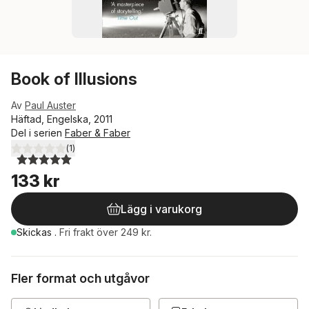
Book of Illusions
Av
Paul Auster
Häftad, Engelska, 2011
Del i serien
Faber & Faber
(
1
)
5,0
utav 5 stjärnor. Totalt antal röster:
133 kr
Lägg i varukorg
Skickas
.
Fri frakt över 249 kr.
Fler format och utgåvor