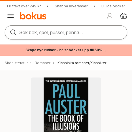
Fri frakt över 249 kr
•
Snabba leveranser
•
Billiga böcker
Sök bok, spel, pussel, penna...
Skapa nya rutiner – hälsoböcker upp till 50% →
Skönlitteratur
Romaner
Klassiska romaner/Klassiker