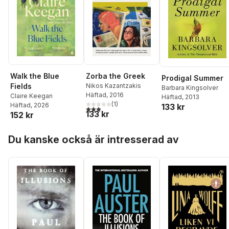
Walk the Blue
Zorba the Greek
Prodigal Summer
Fields
Nikos Kazantzakis
Barbara Kingsolver
Häftad
, 2016
Claire Keegan
Häftad
, 2013
(
1
)
Häftad
, 2026
133 kr
3,0
utav 5 stjärnor. Totalt antal röster:
133 kr
152 kr
Hoppa över listan
Du kanske också är intresserad av