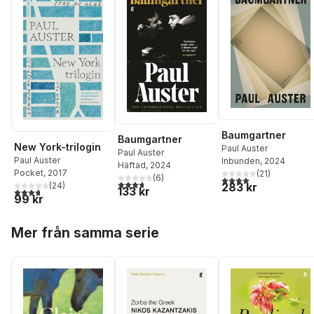
Baumgartner
Baumgartner
New York-trilogin
Paul Auster
Paul Auster
Paul Auster
Inbunden
, 2024
Häftad
, 2024
Pocket
, 2017
(
21
)
(
6
)
4,0
utav 5 stjärnor. Tota
3,7
utav 5 stjärnor. Totalt antal röster:
(
24
)
283 kr
133 kr
3,7
utav 5 stjärnor. Totalt antal röster:
99 kr
Hoppa över listan
Mer från samma serie