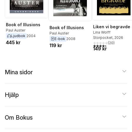
Book of Illusions
Liken vi begravde
Book of Illusions
Paul Auster
Lina Wolff
Paul Auster
Ljudbok
2004
Storpocket
, 2026
E-bok
2008
445 kr
(
20
)
119 kr
4,4
utav 5 stjärnor. Tota
149 kr
Mina sidor
Hjälp
Om Bokus