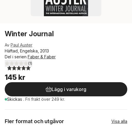
Winter Journal
Av
Paul Auster
Häftad, Engelska, 2013
Del i serien
Faber & Faber
(
1
)
5,0
utav 5 stjärnor. Totalt antal röster:
145 kr
Lägg i varukorg
Skickas
.
Fri frakt över 249 kr.
Fler format och utgåvor
Visa alla