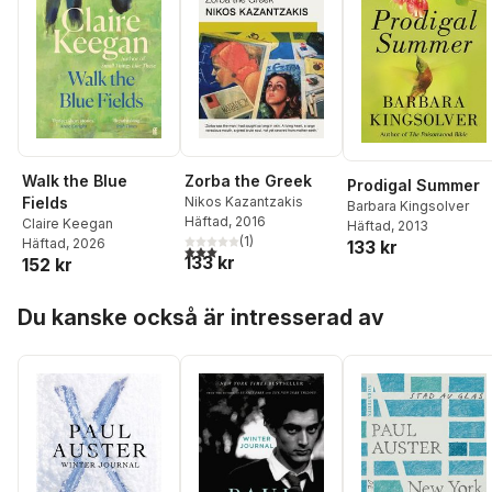
Walk the Blue
Zorba the Greek
Prodigal Summer
Fields
Nikos Kazantzakis
Barbara Kingsolver
Häftad
, 2016
Claire Keegan
Häftad
, 2013
(
1
)
Häftad
, 2026
133 kr
3,0
utav 5 stjärnor. Totalt antal röster:
133 kr
152 kr
Hoppa över listan
Du kanske också är intresserad av