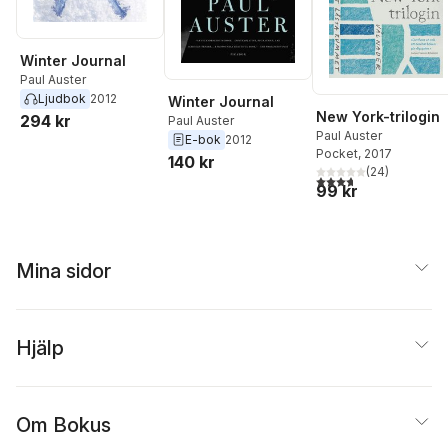
Winter Journal
Paul Auster
Ljudbok
2012
Winter Journal
New York-trilogin
294 kr
Paul Auster
Paul Auster
E-bok
2012
Pocket
, 2017
140 kr
(
24
)
3,7
utav 5 stjärnor. Tota
99 kr
Mina sidor
Hjälp
Om Bokus