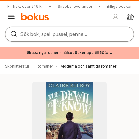
Fri frakt över 249 kr
•
Snabba leveranser
•
Billiga böcker
Sök bok, spel, pussel, penna...
Skapa nya rutiner – hälsoböcker upp till 50% →
Skönlitteratur
Romaner
Moderna och samtida romaner