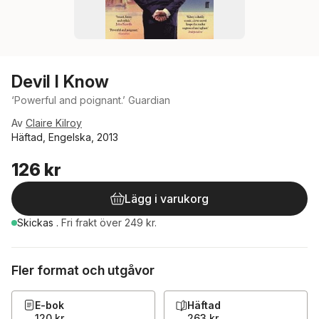
Devil I Know
‘Powerful and poignant.’ Guardian
Av
Claire Kilroy
Häftad, Engelska, 2013
126 kr
Lägg i varukorg
Skickas
.
Fri frakt över 249 kr.
Fler format och utgåvor
E-bok
Häftad
120 kr
263 kr