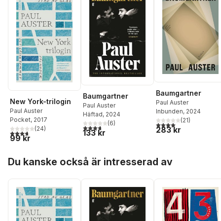
Baumgartner
Baumgartner
New York-trilogin
Paul Auster
Paul Auster
Paul Auster
Inbunden
, 2024
Häftad
, 2024
Pocket
, 2017
(
21
)
(
6
)
4,0
utav 5 stjärnor. Tota
3,7
utav 5 stjärnor. Totalt antal röster:
(
24
)
283 kr
133 kr
3,7
utav 5 stjärnor. Totalt antal röster:
99 kr
Hoppa över listan
Du kanske också är intresserad av