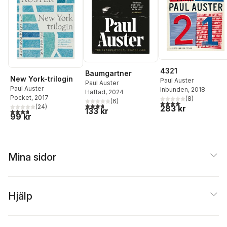
4321
Baumgartner
New York-trilogin
Paul Auster
Paul Auster
Paul Auster
Inbunden
, 2018
Häftad
, 2024
Pocket
, 2017
(
8
)
(
6
)
4,1
utav 5 stjärnor. Total
3,7
utav 5 stjärnor. Totalt antal röster:
(
24
)
283 kr
133 kr
3,7
utav 5 stjärnor. Totalt antal röster:
99 kr
Mina sidor
Hjälp