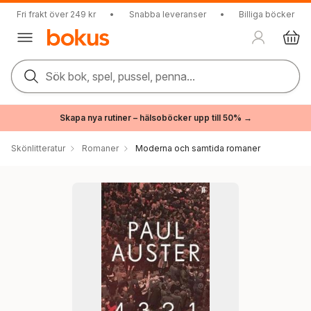
Fri frakt över 249 kr
•
Snabba leveranser
•
Billiga böcker
Sök bok, spel, pussel, penna...
Skapa nya rutiner – hälsoböcker upp till 50% →
Skönlitteratur
Romaner
Moderna och samtida romaner