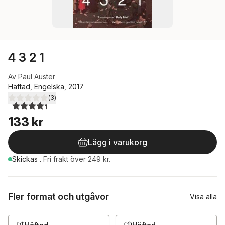
4 3 2 1
Av
Paul Auster
Häftad, Engelska, 2017
(
3
)
4,3
utav 5 stjärnor. Totalt antal röster:
133 kr
Lägg i varukorg
Skickas
.
Fri frakt över 249 kr.
Fler format och utgåvor
Visa alla