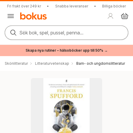
Fri frakt över 249 kr
•
Snabba leveranser
•
Billiga böcker
Sök bok, spel, pussel, penna...
Skapa nya rutiner – hälsoböcker upp till 50% →
Skönlitteratur
Litteraturvetenskap
Barn- och ungdomslitteratur