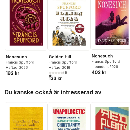
Nonesuch
Nonesuch
Golden Hill
Francis Spufford
Francis Spufford
Francis Spufford
Inbunden
, 2026
Häftad
, 2026
Häftad
, 2016
402 kr
192 kr
(
1
)
1,0
utav 5 stjärnor. Totalt antal röster:
133 kr
Hoppa över listan
Du kanske också är intresserad av