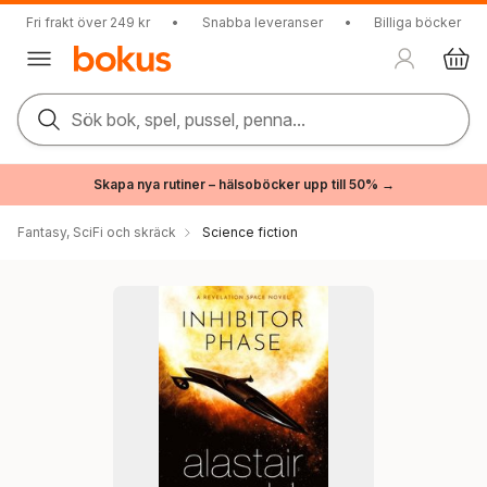
Fri frakt över 249 kr
•
Snabba leveranser
•
Billiga böcker
Sök bok, spel, pussel, penna...
Skapa nya rutiner – hälsoböcker upp till 50% →
Fantasy, SciFi och skräck
Science fiction