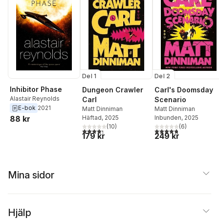
Del 1
Del 2
Inhibitor Phase
Dungeon Crawler
Carl's Doomsday
Alastair Reynolds
Carl
Scenario
E-bok
2021
Matt Dinniman
Matt Dinniman
Häftad
, 2025
Inbunden
, 2025
88 kr
(
10
)
(
6
)
4,3
utav 5 stjärnor. Totalt antal röster:
4,8
utav 5 stjärnor. Tota
179 kr
249 kr
Mina sidor
Hjälp