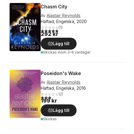
Chasm City
Av
Alastair Reynolds
Häftad, Engelska, 2020
(
1
)
5,0
utav 5 stjärnor. Totalt antal röster:
292 kr
Lägg till
Skickas
inom 3-6 vardagar
Poseidon's Wake
Av
Alastair Reynolds
Häftad, Engelska, 2016
(
2
)
3,0
utav 5 stjärnor. Totalt antal röster:
199 kr
Lägg till
Skickas