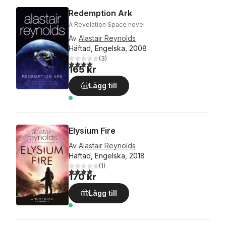
Redemption Ark
A Revelation Space novel
Av
Alastair Reynolds
Häftad, Engelska, 2008
(
3
)
4,0
utav 5 stjärnor. Totalt antal röster:
165 kr
Lägg till
Elysium Fire
Av
Alastair Reynolds
Häftad, Engelska, 2018
(
1
)
4,0
utav 5 stjärnor. Totalt antal röster:
170 kr
Lägg till