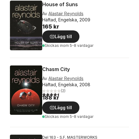
House of Suns
Av
Alastair Reynolds
Häftad, Engelska, 2009
165 kr
Lägg till
Skickas
inom 5-8 vardagar
Chasm City
Av
Alastair Reynolds
Häftad, Engelska, 2008
(
2
)
4,5
utav 5 stjärnor. Totalt antal röster:
188 kr
Lägg till
Skickas
inom 5-8 vardagar
Del 163 - S.F. MASTERWORKS