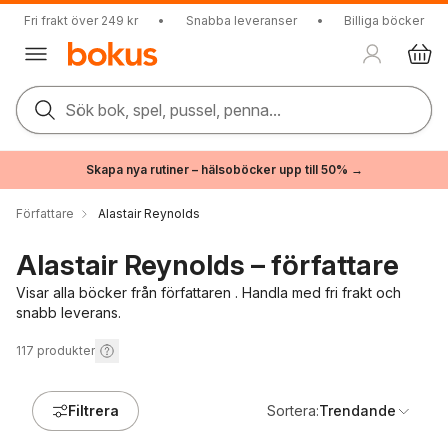
Fri frakt över 249 kr
•
Snabba leveranser
•
Billiga böcker
Sök bok, spel, pussel, penna...
Skapa nya rutiner – hälsoböcker upp till 50% →
Författare
Alastair Reynolds
Alastair Reynolds – författare
Visar alla böcker från författaren . Handla med fri frakt och
snabb leverans.
117
produkter
Filtrera
Sortera:
Trendande