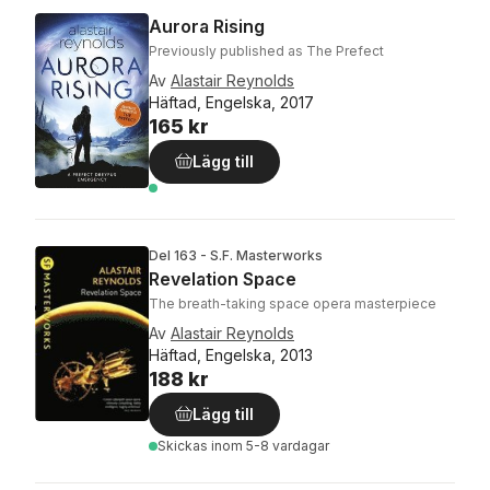
Aurora Rising
Previously published as The Prefect
Av
Alastair Reynolds
Häftad, Engelska, 2017
165 kr
Lägg till
Del 163 - S.F. Masterworks
Revelation Space
The breath-taking space opera masterpiece
Av
Alastair Reynolds
Häftad, Engelska, 2013
188 kr
Lägg till
Skickas
inom 5-8 vardagar