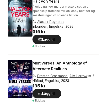
Halcyon Years
A gripping new murder mystery set on a
spaceship from the million-copy bestselling
‘mastersinger’ of science fiction
Av
Alastair Reynolds
Inbunden, Engelska, 2025
319 kr
Lägg till
Skickas
Multiverses: An Anthology of
Alternate Realities
Av
Preston Grassmann
,
Alix Harrow
m. fl.
Häftad, Engelska, 2023
135 kr
Lägg till
Skickas