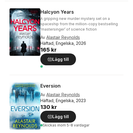
Halcyon Years
A gripping new murder mystery set on a
spaceship from the million-copy bestselling
‘mastersinger’ of science fiction
Av
Alastair Reynolds
Häftad, Engelska, 2026
165 kr
Lägg till
Eversion
Av
Alastair Reynolds
Häftad, Engelska, 2023
130 kr
Lägg till
Skickas
inom 5-8 vardagar