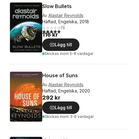
Slow Bullets
Av
Alastair Reynolds
Häftad, Engelska, 2018
(
1
)
5,0
utav 5 stjärnor. Totalt antal röster:
116 kr
Lägg till
Skickas
inom 5-8 vardagar
House of Suns
Av
Alastair Reynolds
Häftad, Engelska, 2020
292 kr
Lägg till
Skickas
inom 3-6 vardagar