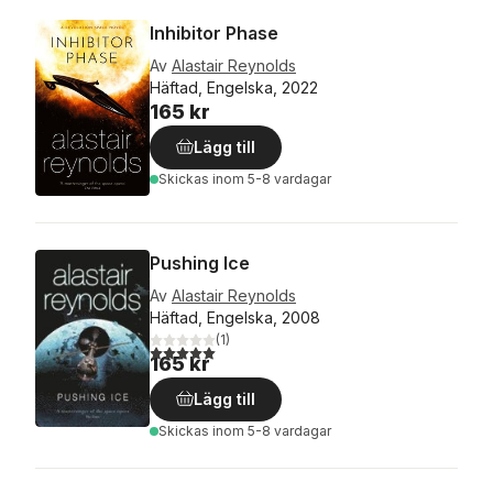
Inhibitor Phase
Av
Alastair Reynolds
Häftad, Engelska, 2022
165 kr
Lägg till
Skickas
inom 5-8 vardagar
Pushing Ice
Av
Alastair Reynolds
Häftad, Engelska, 2008
(
1
)
5,0
utav 5 stjärnor. Totalt antal röster:
165 kr
Lägg till
Skickas
inom 5-8 vardagar