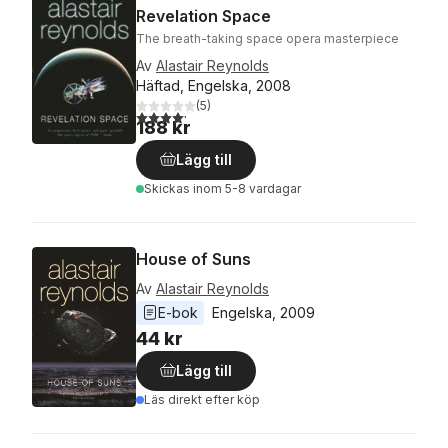
Revelation Space
The breath-taking space opera masterpiece
Av
Alastair Reynolds
Häftad, Engelska, 2008
(
5
)
4,2
utav 5 stjärnor. Totalt antal röster:
188 kr
Lägg till
Skickas
inom 5-8 vardagar
House of Suns
Av
Alastair Reynolds
E-bok
Engelska
, 
2009
44 kr
Lägg till
Läs direkt efter köp