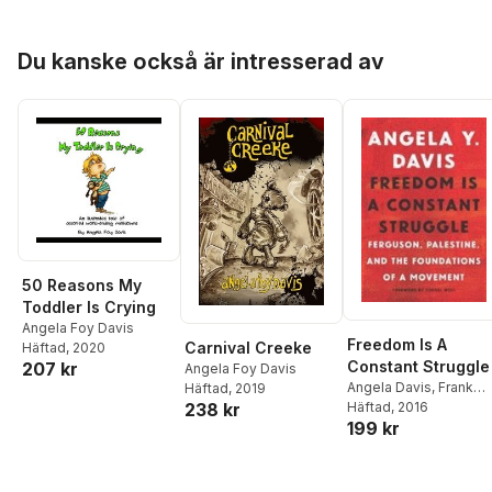
Hoppa över listan
Du kanske också är intresserad av
50 Reasons My
Toddler Is Crying
Angela Foy Davis
Freedom Is A
Carnival Creeke
Häftad
, 2020
Constant Struggle
207 kr
Angela Foy Davis
Angela Davis
,
Frank
Häftad
, 2019
Barat
Häftad
, 2016
238 kr
199 kr