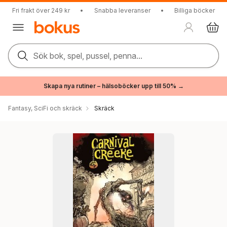
Fri frakt över 249 kr
•
Snabba leveranser
•
Billiga böcker
Sök bok, spel, pussel, penna...
Skapa nya rutiner – hälsoböcker upp till 50% →
Fantasy, SciFi och skräck
Skräck