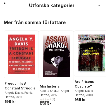
Utforska kategorier
Hoppa över listan
Mer från samma författare
Are Prisons
Freedom Is A
Min historia
Obsolete?
Constant Struggle
Assata Shakur
,
Angela
Angela Davis
Angela Davis
,
Frank
Davis
Häftad
, 2015
Häftad
, 2003
Barat
Häftad
, 2016
165 kr
(
5
)
199 kr
4,0
utav 5 stjärnor. Totalt antal röster:
189 kr