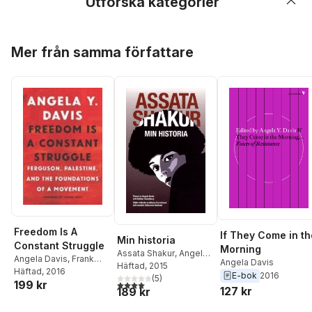
Utforska kategorier
Hoppa över listan
Mer från samma författare
Freedom Is A
If They Come in th
Min historia
Constant Struggle
Morning
Assata Shakur
,
Angela
Angela Davis
,
Frank
Angela Davis
Davis
Häftad
, 2015
Barat
Häftad
, 2016
E-bok
2016
(
5
)
199 kr
4,0
utav 5 stjärnor. Totalt antal röster:
127 kr
189 kr