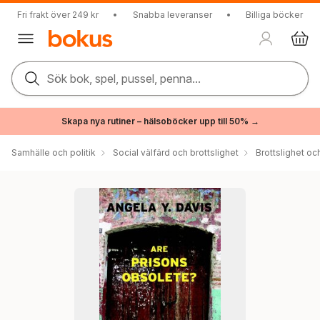
Fri frakt över 249 kr
•
Snabba leveranser
•
Billiga böcker
Sök bok, spel, pussel, penna...
Skapa nya rutiner – hälsoböcker upp till 50% →
Samhälle och politik
Social välfärd och brottslighet
Brottslighet oc