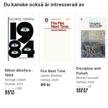
Hoppa över listan
Du kanske också är intresserad av
Discipline and
Nitton åttiofyra :
Fire Next Time
Punish
1984
James Baldwin
Michel Foucault
George Orwell
Häftad
, 2025
Häftad
, 2020
89 kr
Pocket
, 2017
(
1
)
5,0
utav 5 stjärnor. Tota
(
55
)
4,1
utav 5 stjärnor. Totalt antal röster:
144 kr
89 kr