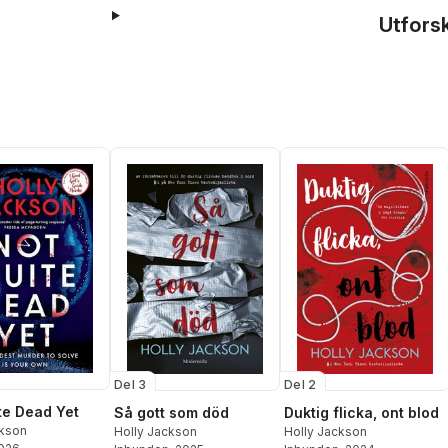
Utfors
Del 3
Del 2
te Dead Yet
Så gott som död
Duktig flicka, ont blod
ckson
Holly Jackson
Holly Jackson