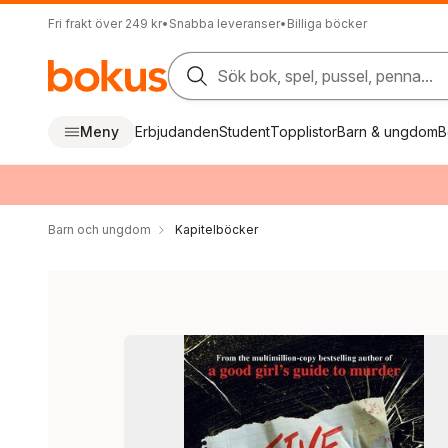
Fri frakt över 249 kr
•
Snabba leveranser
•
Billiga böcker
Sök bok, spel, pussel, penna...
Meny
Erbjudanden
Student
Topplistor
Barn & ungdom
B
Barn och ungdom
Kapitelböcker