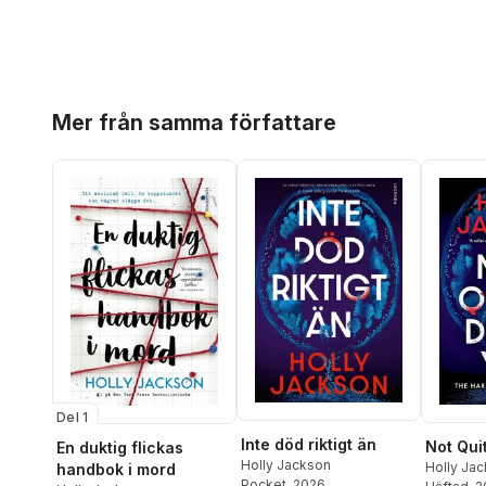
Hoppa över listan
Mer från samma författare
Del 1
Inte död riktigt än
Not Qui
En duktig flickas
Holly Jackson
Holly Ja
handbok i mord
Pocket
, 2026