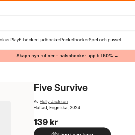
okus Play
E-böcker
Ljudböcker
Pocketböcker
Spel och pussel
Skapa nya rutiner – hälsoböcker upp till 50% →
Five Survive
Av
Holly Jackson
Häftad, Engelska, 2024
139 kr
Lägg i varukorg