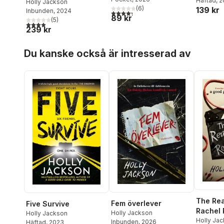
Häftad
, 
Holly Jackson
(
6
)
139 kr
Inbunden
, 2024
4,3
utav 5 stjärnor. Totalt antal röster:
89 kr
(
5
)
4,0
utav 5 stjärnor. Totalt antal röster:
239 kr
Hoppa över listan
Du kanske också är intresserad av
The Re
Fem överlever
Five Survive
Rachel 
Holly Jackson
Holly Jackson
Holly Ja
Inbunden
, 2026
Häftad
, 2023