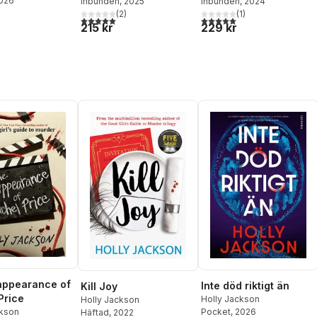
2026
Inbunden
, 2025
Inbunden
, 2024
(
2
)
(
1
)
5,0
utav 5 stjärnor. Totalt antal röster:
5,0
utav 5 stjärnor. Totalt ant
215 kr
229 kr
appearance of
Inte död riktigt än
Kill Joy
Price
Holly Jackson
Holly Jackson
Pocket
, 2026
ckson
Häftad
, 2022