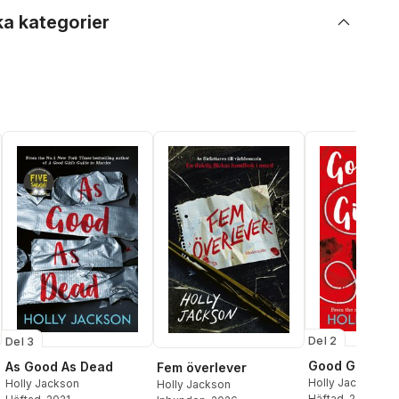
ka kategorier
Del 2
Del 3
Good Girl, Ba
As Good As Dead
Fem överlever
Holly Jackson
Holly Jackson
Holly Jackson
Häftad
, 2020