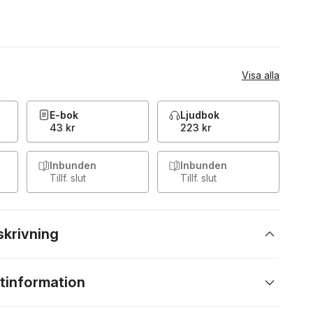
Visa alla
E-bok
Ljudbok
43 kr
223 kr
Inbunden
Inbunden
Tillf. slut
Tillf. slut
skrivning
tinformation