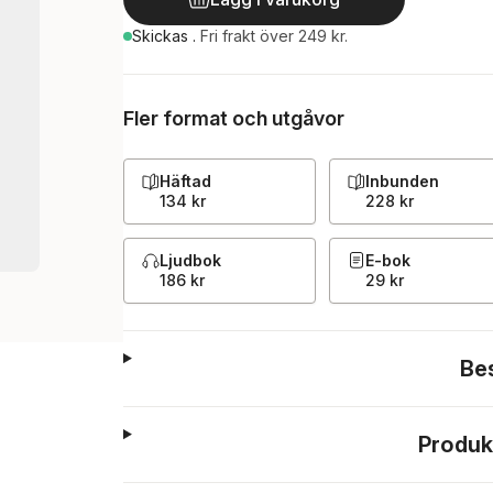
Skickas
.
Fri frakt över 249 kr.
Fler format och utgåvor
Häftad
Inbunden
134 kr
228 kr
Ljudbok
E-bok
186 kr
29 kr
Be
Produk