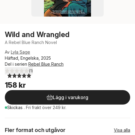
Wild and Wrangled
A Rebel Blue Ranch Novel
Av
Lyla Sage
Häftad, Engelska, 2025
Del i serien
Rebel Blue Ranch
(
1
)
5,0
utav 5 stjärnor. Totalt antal röster:
158 kr
Lägg i varukorg
Skickas
.
Fri frakt över 249 kr.
Fler format och utgåvor
Visa alla