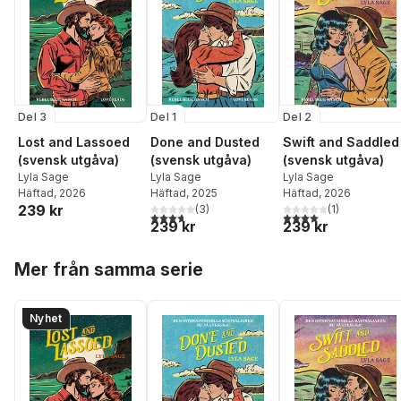
Del 3
Del 1
Del 2
Lost and Lassoed
Done and Dusted
Swift and Saddled
(svensk utgåva)
(svensk utgåva)
(svensk utgåva)
Lyla Sage
Lyla Sage
Lyla Sage
Häftad
, 2026
Häftad
, 2025
Häftad
, 2026
239 kr
(
3
)
(
1
)
3,7
utav 5 stjärnor. Totalt antal röster:
4,0
utav 5 stjärnor. Tota
239 kr
239 kr
Hoppa över listan
Mer från samma serie
Nyhet