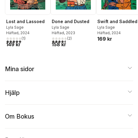
Done and Dusted
Swift and Saddled
Lost and Lassoed
Lyla Sage
Lyla Sage
Lyla Sage
Häftad
, 2023
Häftad
, 2024
Häftad
, 2024
169 kr
(
2
)
(
1
)
4,5
utav 5 stjärnor. Totalt antal röster:
5,0
utav 5 stjärnor. Totalt antal röster:
158 kr
149 kr
Mina sidor
Hjälp
Om Bokus