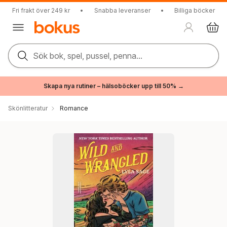
Fri frakt över 249 kr
•
Snabba leveranser
•
Billiga böcker
Sök bok, spel, pussel, penna...
Skapa nya rutiner – hälsoböcker upp till 50% →
Skönlitteratur
Romance