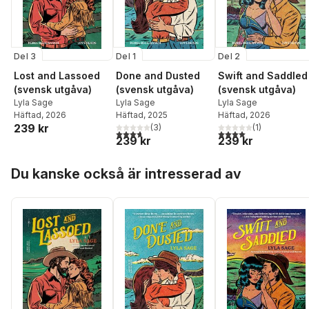
Del 3
Del 1
Del 2
Lost and Lassoed
Done and Dusted
Swift and Saddled
(svensk utgåva)
(svensk utgåva)
(svensk utgåva)
Lyla Sage
Lyla Sage
Lyla Sage
Häftad
, 2026
Häftad
, 2025
Häftad
, 2026
239 kr
(
3
)
(
1
)
3,7
utav 5 stjärnor. Totalt antal röster:
4,0
utav 5 stjärnor. Tota
239 kr
239 kr
Hoppa över listan
Du kanske också är intresserad av