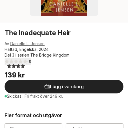
The Inadequate Heir
Av
Danielle L. Jensen
Häftad, Engelska, 2024
Del 3 i serien
The Bridge Kingdom
(
1
)
4,0
utav 5 stjärnor. Totalt antal röster:
139 kr
Lägg i varukorg
Skickas
.
Fri frakt över 249 kr.
Fler format och utgåvor