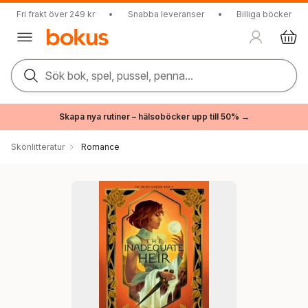
Fri frakt över 249 kr
•
Snabba leveranser
•
Billiga böcker
Sök bok, spel, pussel, penna...
Skapa nya rutiner – hälsoböcker upp till 50% →
Skönlitteratur
Romance