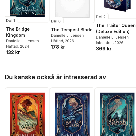
Del 2
Del 1
Del 6
The Traitor Queen
The Bridge
The Tempest Blade
(Deluxe Edition)
Kingdom
Danielle L. Jensen
Danielle L. Jensen
Häftad
, 2026
Danielle L. Jensen
Inbunden
, 2026
178 kr
Häftad
, 2024
369 kr
132 kr
Hoppa över listan
Du kanske också är intresserad av