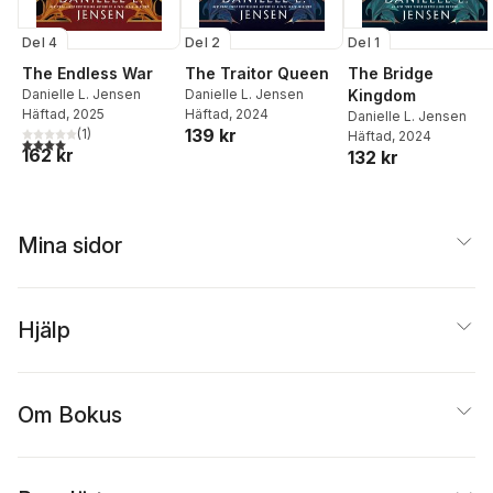
Del 4
Del 2
Del 1
The Endless War
The Traitor Queen
The Bridge
Danielle L. Jensen
Danielle L. Jensen
Kingdom
Häftad
, 2025
Häftad
, 2024
Danielle L. Jensen
139 kr
(
1
)
Häftad
, 2024
4,0
utav 5 stjärnor. Totalt antal röster:
162 kr
132 kr
Mina sidor
Hjälp
Om Bokus